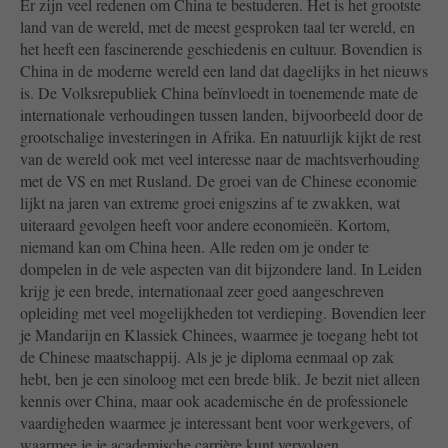
Er zijn veel redenen om China te bestuderen. Het is het grootste
land van de wereld, met de meest gesproken taal ter wereld, en
het heeft een fascinerende geschiedenis en cultuur. Bovendien is
China in de moderne wereld een land dat dagelijks in het nieuws
is. De Volksrepubliek China beïnvloedt in toenemende mate de
internationale verhoudingen tussen landen, bijvoorbeeld door de
grootschalige investeringen in Afrika. En natuurlijk kijkt de rest
van de wereld ook met veel interesse naar de machtsverhouding
met de VS en met Rusland. De groei van de Chinese economie
lijkt na jaren van extreme groei enigszins af te zwakken, wat
uiteraard gevolgen heeft voor andere economieën. Kortom,
niemand kan om China heen. Alle reden om je onder te
dompelen in de vele aspecten van dit bijzondere land. In Leiden
krijg je een brede, internationaal zeer goed aangeschreven
opleiding met veel mogelijkheden tot verdieping. Bovendien leer
je Mandarijn en Klassiek Chinees, waarmee je toegang hebt tot
de Chinese maatschappij. Als je je diploma eenmaal op zak
hebt, ben je een sinoloog met een brede blik. Je bezit niet alleen
kennis over China, maar ook academische én de professionele
vaardigheden waarmee je interessant bent voor werkgevers, of
waarmee je je academische carrière kunt vervolgen.