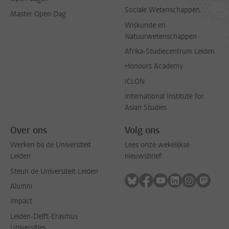
Sociale Wetenschappen
Master Open Dag
Wiskunde en
Natuurwetenschappen
Afrika-Studiecentrum Leiden
Honours Academy
ICLON
International Institute for
Asian Studies
Over ons
Volg ons
Werken bij de Universiteit
Lees onze wekelijkse
Leiden
nieuwsbrief
Steun de Universiteit Leiden
Volg ons op bluesky
Volg ons op facebook
Volg ons op youtub
Volg ons op li
Volg ons o
Volg 
Alumni
Impact
Leiden-Delft-Erasmus
Universities