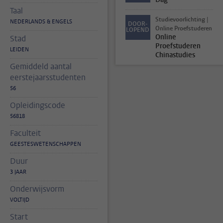
Taal
Studievoorlichting |
NEDERLANDS & ENGELS
DOOR-
Online Proefstuderen
LOPEND
Online
Stad
Proefstuderen
LEIDEN
Chinastudies
Gemiddeld aantal
eerstejaarsstudenten
56
Opleidingscode
56818
Faculteit
GEESTESWETENSCHAPPEN
Duur
3 JAAR
Onderwijsvorm
VOLTIJD
Start