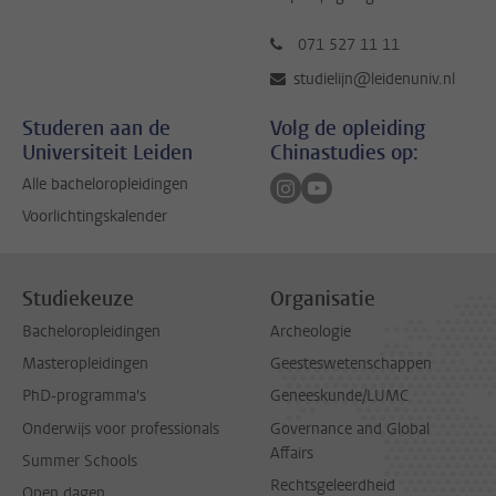
071 527 11 11
studielijn@leidenuniv.nl
Studeren aan de
Volg de opleiding
Universiteit Leiden
Chinastudies op:
Volg ons op instagram
Volg ons op youtube
Alle bacheloropleidingen
Voorlichtingskalender
Studiekeuze
Organisatie
Bacheloropleidingen
Archeologie
Masteropleidingen
Geesteswetenschappen
PhD-programma's
Geneeskunde/LUMC
Onderwijs voor professionals
Governance and Global
Affairs
Summer Schools
Rechtsgeleerdheid
Open dagen