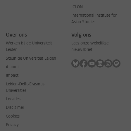
ICLON
International Institute for
Asian Studies
Over ons
Volg ons
Werken bij de Universiteit
Lees onze wekelijkse
Leiden
nieuwsbrief
Steun de Universiteit Leiden
Volg ons op bluesky
Volg ons op facebook
Volg ons op youtub
Volg ons op li
Volg ons o
Volg 
Alumni
Impact
Leiden-Delft-Erasmus
Universities
Locaties
Disclaimer
Cookies
Privacy