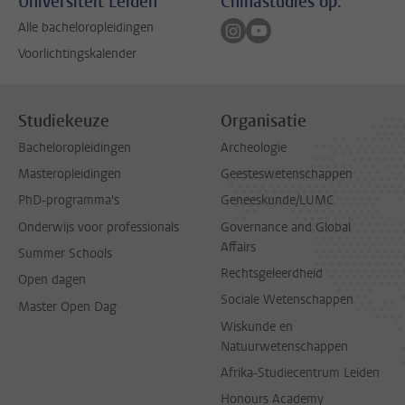
Universiteit Leiden
Chinastudies op:
Volg ons op instagram
Volg ons op youtube
Alle bacheloropleidingen
Voorlichtingskalender
Studiekeuze
Organisatie
Bacheloropleidingen
Archeologie
Masteropleidingen
Geesteswetenschappen
PhD-programma's
Geneeskunde/LUMC
Onderwijs voor professionals
Governance and Global
Affairs
Summer Schools
Rechtsgeleerdheid
Open dagen
Sociale Wetenschappen
Master Open Dag
Wiskunde en
Natuurwetenschappen
Afrika-Studiecentrum Leiden
Honours Academy