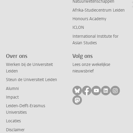
Natuurwetenschappen
Afrika-Studiecentrum Leiden
Honours Academy
ICLON
International Institute for
Asian Studies
Over ons
Volg ons
Werken bij de Universiteit
Lees onze wekelijkse
Leiden
nieuwsbrief
Steun de Universiteit Leiden
Alumni
Volg ons op bluesky
Volg ons op facebo
Volg ons op yo
Volg ons op
Volg on
Impact
Volg ons op mastodon
Leiden-Delft-Erasmus
Universities
Locaties
Disclaimer