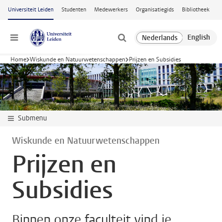
Ga naar hoofdinhoud
Universiteit Leiden
Studenten
Medewerkers
Organisatiegids
Bibliotheek
Menu
Home
Wiskunde en Natuurwetenschappen
Prijzen en Subsidies
Submenu
Wiskunde en Natuurwetenschappen
Prijzen en
Subsidies
Binnen onze faculteit vind je