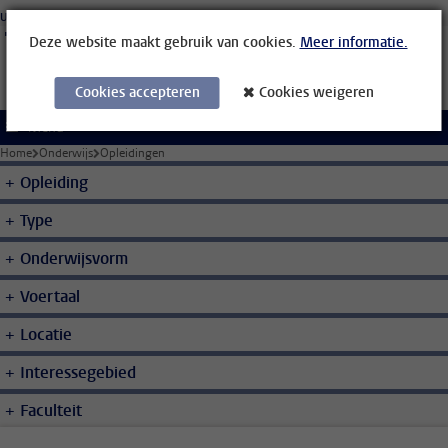
Ga direct naar de inhoud
Universiteit Leiden
Studenten
Medewerkers
Organisatiegids
Bibliotheek
Deze website maakt gebruik van cookies.
Meer informatie.
Cookies accepteren
Cookies weigeren
Menu
Home
Onderwijs
Opleidingen
Opleiding
Type
Onderwijsvorm
Voertaal
Locatie
Interessegebied
Faculteit