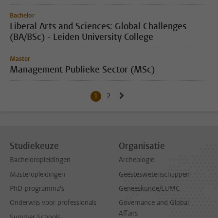
Bachelor
Liberal Arts and Sciences: Global Challenges
(BA/BSc) - Leiden University College
Master
Management Publieke Sector (MSc)
Naar volgende pagina, pagin
1
Huidige pagina, pagina
2
Naar pagina
Studiekeuze
Organisatie
Bacheloropleidingen
Archeologie
Masteropleidingen
Geesteswetenschappen
PhD-programma's
Geneeskunde/LUMC
Onderwijs voor professionals
Governance and Global
Affairs
Summer Schools