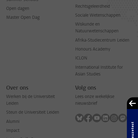
Rechtsgeleerdheid
Open dagen
Sociale Wetenschappen
Master Open Dag
Wiskunde en
Natuurwetenschappen
Afrika-Studiecentrum Leiden
Honours Academy
ICLON
International Institute for
Asian Studies
Over ons
Volg ons
Werken bij de Universiteit
Lees onze wekelijkse
Leiden
nieuwsbrief
Steun de Universiteit Leiden
Volg ons op bluesky
Volg ons op facebook
Volg ons op youtub
Volg ons op li
Volg ons o
Volg 
Alumni
Studiekeuzetest
Impact