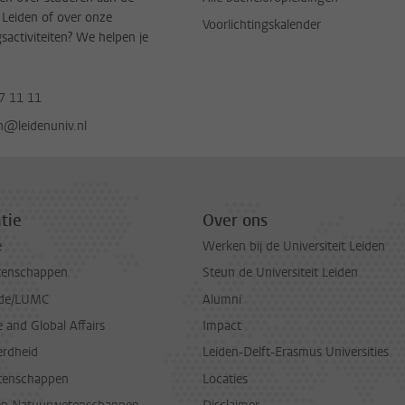
t Leiden of over onze
Voorlichtingskalender
gsactiviteiten? We helpen je
7 11 11
jn@leidenuniv.nl
tie
Over ons
e
Werken bij de Universiteit Leiden
tenschappen
Steun de Universiteit Leiden
de/LUMC
Alumni
and Global Affairs
Impact
erdheid
Leiden-Delft-Erasmus Universities
tenschappen
Locaties