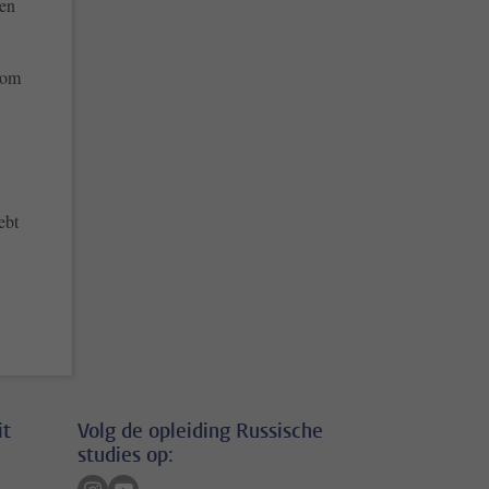
ven
 om
ebt
it
Volg de opleiding Russische
studies op:
Volg ons op instagram
Volg ons op youtube