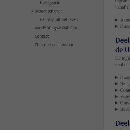
registra
Collegegeld
vanaf 1
Studentenleven
Aanm
Een dag uit het leven
Direc
Voorlichtingsactiviteiten
Contact
Deel
Chat met een student
de U
De login
mail na 
Dien 
Betaa
Contr
Volg 
Ontva
Beves
Deel