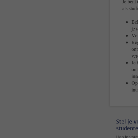
Je bent 
als stud
Bek
je 
Vol
Reg
ont
ver
Je 
ont
ins
O
int
Stel je 
studente
Heb je vrag