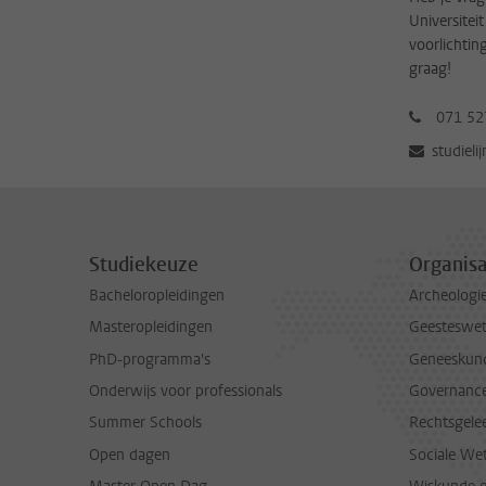
Universitei
voorlichtin
graag!
071 52
studieli
Studiekeuze
Organisa
Bacheloropleidingen
Archeologi
Masteropleidingen
Geesteswe
PhD-programma's
Geneeskun
Onderwijs voor professionals
Governance 
Summer Schools
Rechtsgele
Open dagen
Sociale We