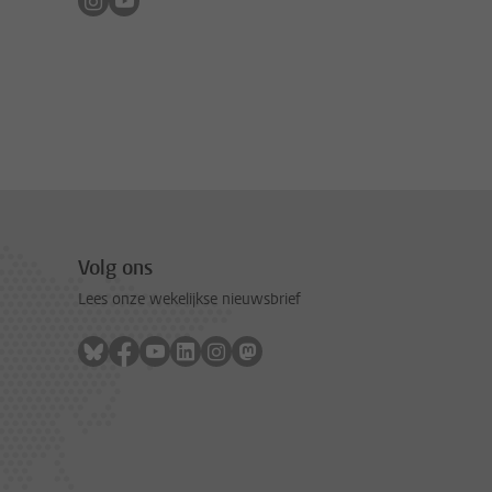
Volg ons
Lees onze wekelijkse nieuwsbrief
Volg ons op bluesky
Volg ons op facebook
Volg ons op youtube
Volg ons op linkedin
Volg ons op instagram
Volg ons op mastodon