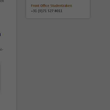
gen
Front Office Studentzaken
+31 (0)71 527 8011
n
 e-