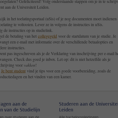
toegelaten? Gefeliciteerd! Volg onderstaande stappen om je in te schrij
ent aan de Universiteit Leiden.
ijk in het toelatingsportaal (uSis) of je nog documenten moet indienen
toelating te voltooien. Lever ze in volgens de instructies in uSis.
g de instructies op in studielink.
el de betaling van het
collegegeld
voor de startdatum van je studie. Je
vangt een e-mail met informatie over de verschillende betaalopties en
dere instructies.
bent pas ingeschreven als je de Verklaring van inschrijving per e-mail h
vangen. Check dus goed je inbox. Let op: dit is niet hetzelfde als je
chrijving voor
vakken
!
p
Je bent student
vind je tips voor een goede voorbereiding, zoals de
roductiedagen en het vinden van een kamer.
vragen aan de
Studeren aan de Universite
n van de Studielijn
Leiden
en over studeren aan de
Alle bacheloropleidingen