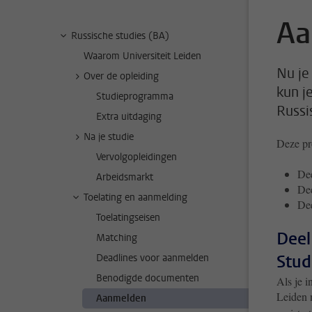
Aa
Russische studies (BA)
Waarom Universiteit Leiden
Nu je
Over de opleiding
kun j
Studieprogramma
Russi
Extra uitdaging
Na je studie
Deze pro
Vervolgopleidingen
Dee
Arbeidsmarkt
Dee
Toelating en aanmelding
Dee
Toelatingseisen
Deel
Matching
Stud
Deadlines voor aanmelden
Benodigde documenten
Als je i
Leiden 
Aanmelden