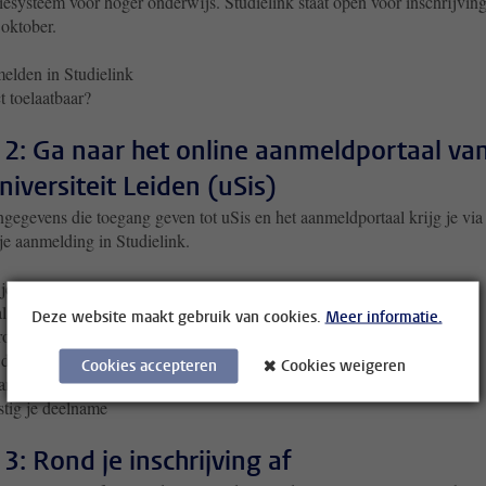
tiesysteem voor hoger onderwijs. Studielink staat open voor inschrijvin
 oktober.
elden in Studielink
t toelaatbaar?
 2: Ga naar het online aanmeldportaal va
niversiteit Leiden (uSis)
gegevens die toegang geven tot uSis en het aanmeldportaal krijg je via
je aanmelding in Studielink.
je online toelatingsverzoek in
l de administratiekosten (indien van toepassing)
Deze website maakt gebruik van cookies.
Meer informatie.
oleer andere praktische zaken
de status van je aanvraag
Cookies accepteren
Cookies weigeren
ng het besluit van de toelatingscommissie
tig je deelname
 3: Rond je inschrijving af