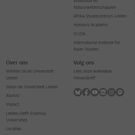
Wiskunde en
Natuurwetenschappen
Afrika-Studiecentrum Leiden
Honours Academy
ICLON
International Institute for
Asian Studies
Over ons
Volg ons
Werken bij de Universiteit
Lees onze wekelijkse
Leiden
nieuwsbrief
Steun de Universiteit Leiden
Volg ons op bluesky
Volg ons op facebook
Volg ons op youtub
Volg ons op li
Volg ons o
Volg 
Alumni
Impact
Leiden-Delft-Erasmus
Universities
Locaties