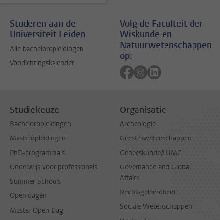
Studeren aan de
Volg de Faculteit der
Universiteit Leiden
Wiskunde en
Natuurwetenschappen
Alle bacheloropleidingen
op:
Voorlichtingskalender
Volg ons op facebook
Volg ons op instagram
Volg ons op linkedi
Studiekeuze
Organisatie
Bacheloropleidingen
Archeologie
Masteropleidingen
Geesteswetenschappen
PhD-programma's
Geneeskunde/LUMC
Onderwijs voor professionals
Governance and Global
Affairs
Summer Schools
Rechtsgeleerdheid
Open dagen
Sociale Wetenschappen
Master Open Dag