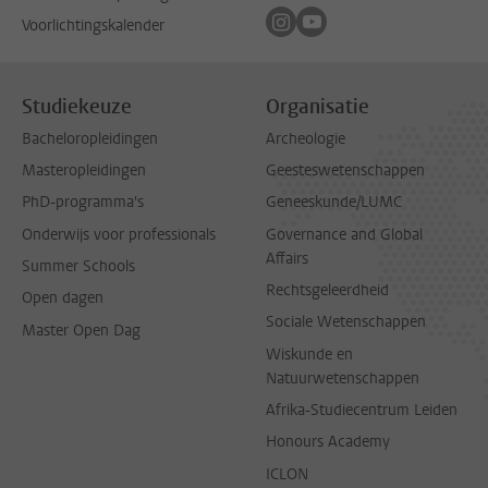
Volg ons op instagram
Volg ons op youtube
Voorlichtingskalender
Studiekeuze
Organisatie
Bacheloropleidingen
Archeologie
Masteropleidingen
Geesteswetenschappen
PhD-programma's
Geneeskunde/LUMC
Onderwijs voor professionals
Governance and Global
Affairs
Summer Schools
Rechtsgeleerdheid
Open dagen
Sociale Wetenschappen
Master Open Dag
Wiskunde en
Natuurwetenschappen
Afrika-Studiecentrum Leiden
Honours Academy
ICLON