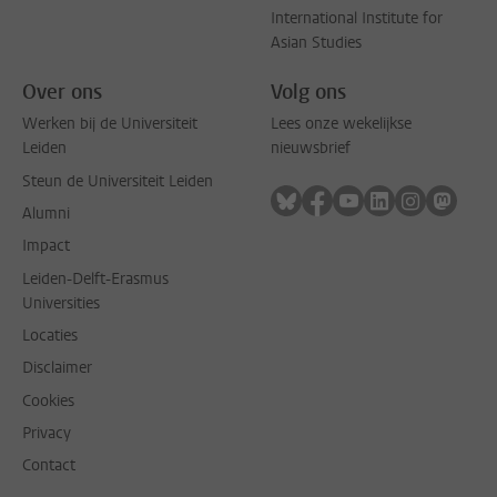
International Institute for
Asian Studies
Over ons
Volg ons
Werken bij de Universiteit
Lees onze wekelijkse
Leiden
nieuwsbrief
Steun de Universiteit Leiden
Volg ons op bluesky
Volg ons op facebook
Volg ons op youtub
Volg ons op li
Volg ons o
Volg 
Alumni
Impact
Leiden-Delft-Erasmus
Universities
Locaties
Disclaimer
Cookies
Privacy
Contact