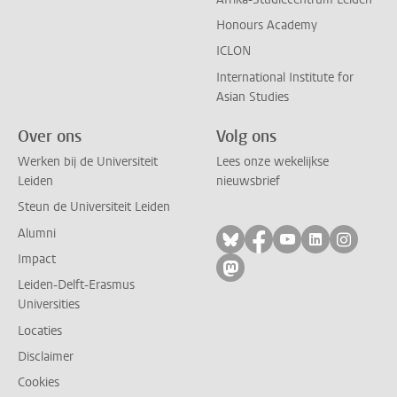
Honours Academy
ICLON
International Institute for
Asian Studies
Over ons
Volg ons
Werken bij de Universiteit
Lees onze wekelijkse
Leiden
nieuwsbrief
Steun de Universiteit Leiden
Alumni
Volg ons op bluesky
Volg ons op facebo
Volg ons op yo
Volg ons op
Volg on
Impact
Volg ons op mastodon
Leiden-Delft-Erasmus
Universities
Locaties
Disclaimer
Cookies