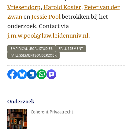
Vriesendorp
,
Harold Koster
,
Peter van der
Zwan
en
Jessie Pool
betrokken bij het
onderzoek. Contact via
j.m.w.pool@law.leidenuniv.nl
.
EMPIRICAL LEGAL STUDIES
FAILLISSEMENT
FAILLISSEMENTSONDERZOEK
Delen op Facebook
Delen via Bluesky
Delen op LinkedIn
Delen via WhatsApp
Delen via Mastodon
Onderzoek
Coherent Privaatrecht