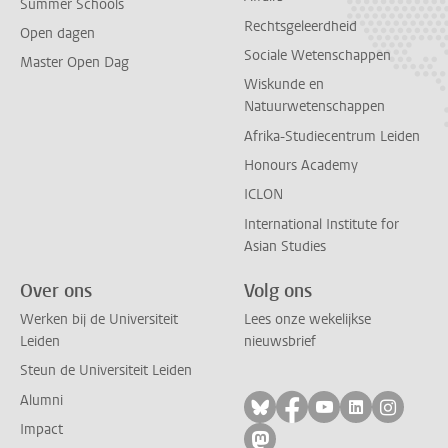
Summer Schools
Rechtsgeleerdheid
Open dagen
Sociale Wetenschappen
Master Open Dag
Wiskunde en
Natuurwetenschappen
Afrika-Studiecentrum Leiden
Honours Academy
ICLON
International Institute for
Asian Studies
Over ons
Volg ons
Werken bij de Universiteit
Lees onze wekelijkse
Leiden
nieuwsbrief
Steun de Universiteit Leiden
Alumni
Volg ons op bluesky
Volg ons op facebo
Volg ons op yo
Volg ons op
Volg on
Impact
Volg ons op mastodon