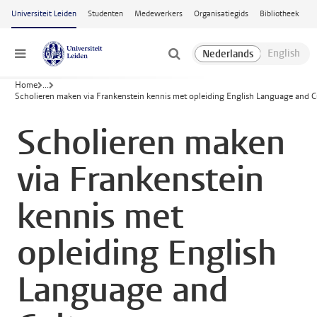
Ga naar hoofdinhoud
Universiteit Leiden
Studenten
Medewerkers
Organisatiegids
Bibliotheek
Menu
Home
...
Scholieren maken via Frankenstein kennis met opleiding English Language and C
Scholieren maken
via Frankenstein
kennis met
opleiding English
Language and