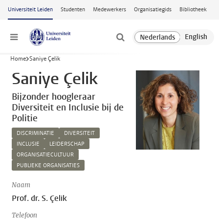
Ga naar hoofdinhoud
Universiteit Leiden
Studenten
Medewerkers
Organisatiegids
Bibliotheek
Menu
Home
Saniye Çelik
Saniye Çelik
Bijzonder hoogleraar
Diversiteit en Inclusie bij de
Politie
DISCRIMINATIE
DIVERSITEIT
INCLUSIE
LEIDERSCHAP
ORGANISATIECULTUUR
PUBLIEKE ORGANISATIES
Naam
Prof. dr. S. Çelik
Telefoon