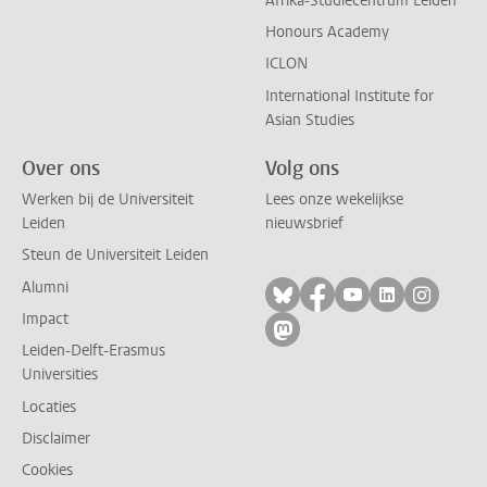
Afrika-Studiecentrum Leiden
Honours Academy
ICLON
International Institute for
Asian Studies
Over ons
Volg ons
Werken bij de Universiteit
Lees onze wekelijkse
Leiden
nieuwsbrief
Steun de Universiteit Leiden
Alumni
Volg ons op bluesky
Volg ons op facebo
Volg ons op yo
Volg ons op
Volg on
Impact
Volg ons op mastodon
Leiden-Delft-Erasmus
Universities
Locaties
Disclaimer
Cookies