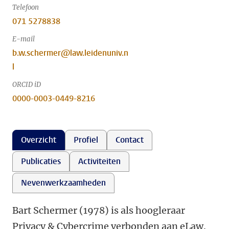
Telefoon
071 5278838
E-mail
b.w.schermer@law.leidenuniv.n
l
ORCID iD
0000-0003-0449-8216
Overzicht
Profiel
Contact
Publicaties
Activiteiten
Nevenwerkzaamheden
Bart Schermer (1978) is als hoogleraar
Privacy & Cybercrime verbonden aan eLaw.