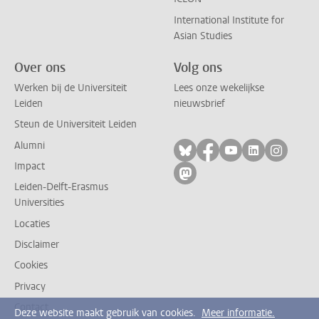
International Institute for
Asian Studies
Over ons
Volg ons
Werken bij de Universiteit
Lees onze wekelijkse
Leiden
nieuwsbrief
Steun de Universiteit Leiden
Alumni
Volg ons op bluesky
Volg ons op facebo
Volg ons op yo
Volg ons op
Volg on
Impact
Volg ons op mastodon
Leiden-Delft-Erasmus
Universities
Locaties
Disclaimer
Cookies
Privacy
Contact
Deze website maakt gebruik van cookies.
Meer informatie.