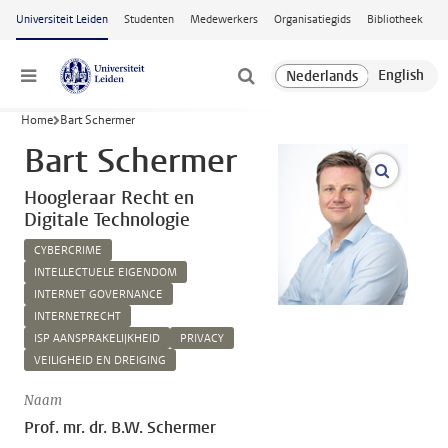
Ga naar hoofdinhoud
Universiteit Leiden
Studenten
Medewerkers
Organisatiegids
Bibliotheek
Menu
Home
Bart Schermer
Bart Schermer
open m
Hoogleraar Recht en
Digitale Technologie
CYBERCRIME
INTELLECTUELE EIGENDOM
INTERNET GOVERNANCE
INTERNETRECHT
ISP AANSPRAKELIJKHEID
PRIVACY
VEILIGHEID EN DREIGING
Naam
Prof. mr. dr. B.W. Schermer