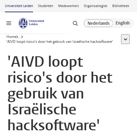
Ga naar hoofdinhoud
Universiteit Leiden
Studenten
Medewerkers
Organisatiegids
Bibliotheek
Menu
Home
...
toon all
'AIVD loopt risico's door het gebruik van Israëlische hacksoftware'
'AIVD loopt
risico's door het
gebruik van
Israëlische
hacksoftware'