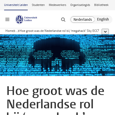
Ga naar hoofdinhoud
Universiteit Leiden
Studenten
Medewerkers
Organisatiegids
Bibliotheek
Menu
Home
...
Hoe groot was de Nederlandse rol bij ‘megahack’ Sky ECC?
toon all
Hoe groot was de
Nederlandse rol