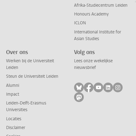
Afrika-Studiecentrum Leiden
Honours Academy
ICLON
International Institute for
Asian Studies
Over ons
Volg ons
Werken bij de Universiteit
Lees onze wekelijkse
Leiden
nieuwsbrief
Steun de Universiteit Leiden
Alumni
Volg ons op bluesky
Volg ons op facebo
Volg ons op yo
Volg ons op
Volg on
Impact
Volg ons op mastodon
Leiden-Delft-Erasmus
Universities
Locaties
Disclaimer