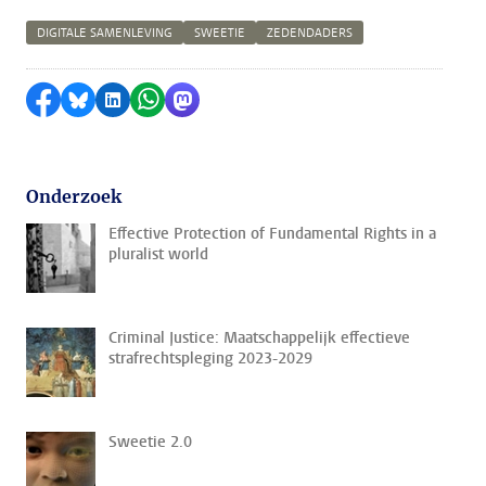
DIGITALE SAMENLEVING
SWEETIE
ZEDENDADERS
Delen op Facebook
Delen via Bluesky
Delen op LinkedIn
Delen via WhatsApp
Delen via Mastodon
Onderzoek
Effective Protection of Fundamental Rights in a
pluralist world
Criminal Justice: Maatschappelijk effectieve
strafrechtspleging 2023-2029
Sweetie 2.0