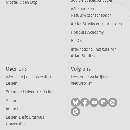
Sociale Wetenschappen
Master Open Dag
Wiskunde en
Natuurwetenschappen
Afrika-Studiecentrum Leiden
Honours Academy
ICLON
International Institute for
Asian Studies
Over ons
Volg ons
Werken bij de Universiteit
Lees onze wekelijkse
Leiden
nieuwsbrief
Steun de Universiteit Leiden
Alumni
Volg ons op bluesky
Volg ons op facebo
Volg ons op yo
Volg ons op
Volg on
Impact
Volg ons op mastodon
Leiden-Delft-Erasmus
Universities