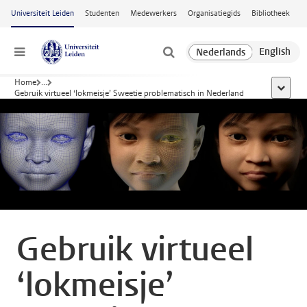
Ga naar hoofdinhoud
Universiteit Leiden
Studenten
Medewerkers
Organisatiegids
Bibliotheek
Menu
Home
...
toon all
Gebruik virtueel ‘lokmeisje’ Sweetie problematisch in Nederland
Gebruik virtueel
‘lokmeisje’