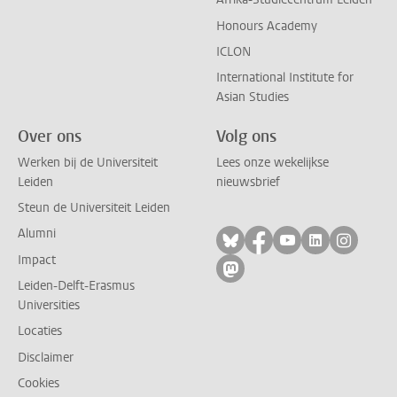
Honours Academy
ICLON
International Institute for
Asian Studies
Over ons
Volg ons
Werken bij de Universiteit
Lees onze wekelijkse
Leiden
nieuwsbrief
Steun de Universiteit Leiden
Alumni
Volg ons op bluesky
Volg ons op facebo
Volg ons op yo
Volg ons op
Volg on
Impact
Volg ons op mastodon
Leiden-Delft-Erasmus
Universities
Locaties
Disclaimer
Cookies