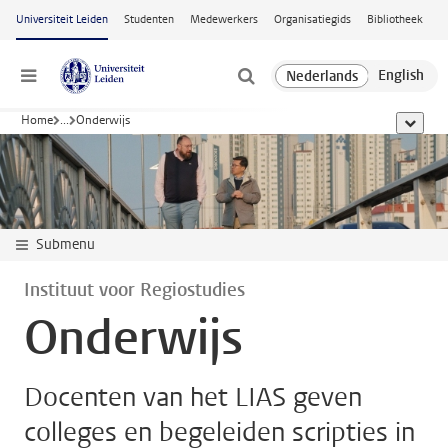
Ga naar hoofdinhoud
Universiteit Leiden
Studenten
Medewerkers
Organisatiegids
Bibliotheek
Menu
Home
...
Onderwijs
toon all
Submenu
Instituut voor Regiostudies
Onderwijs
Docenten van het LIAS geven
colleges en begeleiden scripties in