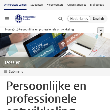
Ga naar hoofdinhoud
Universiteit Leiden
Studenten
Medewerkers
Organisatiegids
Bibliotheek
Menu
Home
...
Persoonlijke en professionele ontwikkeling
toon all
Dossier
Submenu
Persoonlijke en
professionele