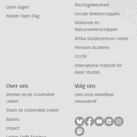
Rechtsgeleerdheid
Open dagen
Sociale Wetenschappen
Master Open Dag
Wiskunde en
Natuurwetenschappen
Afrika-Studiecentrum Leiden
Honours Academy
ICLON
International Institute for
Asian Studies
Over ons
Volg ons
Werken bij de Universiteit
Lees onze wekelijkse
Leiden
nieuwsbrief
Steun de Universiteit Leiden
Alumni
Volg ons op bluesky
Volg ons op facebo
Volg ons op yo
Volg ons op
Volg on
Impact
Volg ons op mastodon