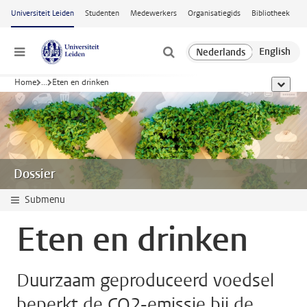
Ga naar hoofdinhoud
Universiteit Leiden
Studenten
Medewerkers
Organisatiegids
Bibliotheek
Menu
Home
...
Eten en drinken
toon all
Dossier
Submenu
Eten en drinken
Duurzaam geproduceerd voedsel
beperkt de CO2-emissie bij de