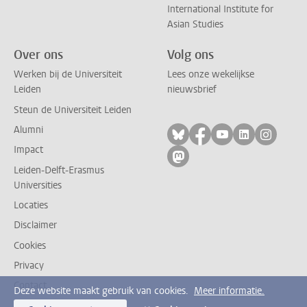
International Institute for
Asian Studies
Over ons
Volg ons
Werken bij de Universiteit
Lees onze wekelijkse
Leiden
nieuwsbrief
Steun de Universiteit Leiden
Alumni
Volg ons op bluesky
Volg ons op facebo
Volg ons op yo
Volg ons op
Volg on
Impact
Volg ons op mastodon
Leiden-Delft-Erasmus
Universities
Locaties
Disclaimer
Cookies
Privacy
Contact
Deze website maakt gebruik van cookies.
Meer informatie.