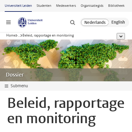
Ga naar hoofdinhoud
Universiteit Leiden
Studenten
Medewerkers
Organisatiegids
Bibliotheek
Menu
Home
...
Beleid, rapportage en monitoring
toon all
Dossier
Submenu
Beleid, rapportage
en monitoring