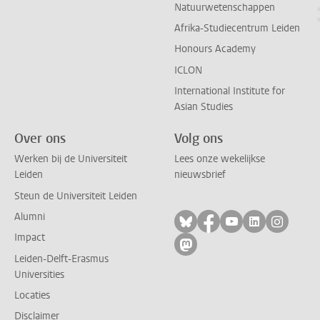
Natuurwetenschappen
Afrika-Studiecentrum Leiden
Honours Academy
ICLON
International Institute for
Asian Studies
Over ons
Volg ons
Werken bij de Universiteit
Lees onze wekelijkse
Leiden
nieuwsbrief
Steun de Universiteit Leiden
Alumni
Volg ons op bluesky
Volg ons op facebo
Volg ons op yo
Volg ons op
Volg on
Impact
Volg ons op mastodon
Leiden-Delft-Erasmus
Universities
Locaties
Disclaimer