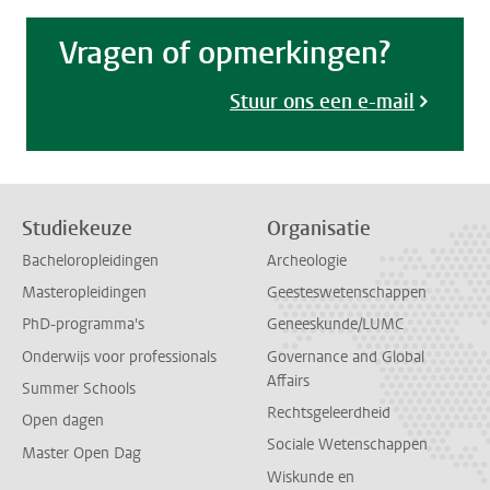
Vragen of opmerkingen?
Stuur ons een e-mail
Studiekeuze
Organisatie
Bacheloropleidingen
Archeologie
Masteropleidingen
Geesteswetenschappen
PhD-programma's
Geneeskunde/LUMC
Onderwijs voor professionals
Governance and Global
Affairs
Summer Schools
Rechtsgeleerdheid
Open dagen
Sociale Wetenschappen
Master Open Dag
Wiskunde en