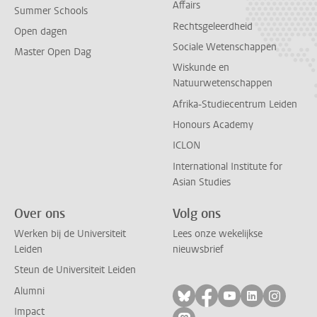
Affairs
Summer Schools
Rechtsgeleerdheid
Open dagen
Sociale Wetenschappen
Master Open Dag
Wiskunde en
Natuurwetenschappen
Afrika-Studiecentrum Leiden
Honours Academy
ICLON
International Institute for
Asian Studies
Over ons
Volg ons
Werken bij de Universiteit
Lees onze wekelijkse
Leiden
nieuwsbrief
Steun de Universiteit Leiden
Alumni
Volg ons op bluesky
Volg ons op facebo
Volg ons op yo
Volg ons op
Volg on
Impact