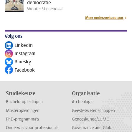
democratie
Wouter Veenendaal
Meer onderzoeksoutput
Volg ons
LinkedIn
Volg ons op
Instagram
Volg ons op
Bluesky
Volg ons op
Facebook
Volg ons op
Studiekeuze
Organisatie
Bacheloropleidingen
Archeologie
Masteropleidingen
Geesteswetenschappen
PhD-programma's
Geneeskunde/LUMC
Onderwijs voor professionals
Governance and Global