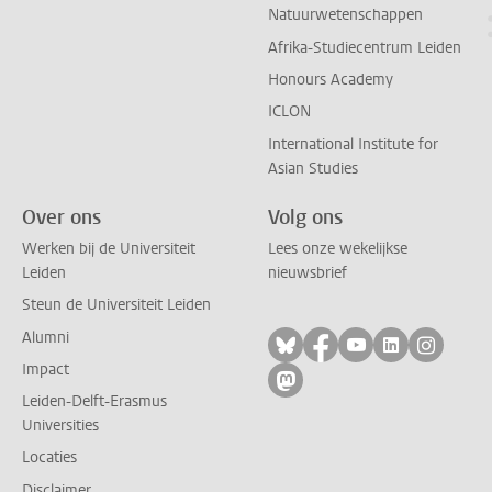
Natuurwetenschappen
Afrika-Studiecentrum Leiden
Honours Academy
ICLON
International Institute for
Asian Studies
Over ons
Volg ons
Werken bij de Universiteit
Lees onze wekelijkse
Leiden
nieuwsbrief
Steun de Universiteit Leiden
Alumni
Volg ons op bluesky
Volg ons op facebo
Volg ons op yo
Volg ons op
Volg on
Impact
Volg ons op mastodon
Leiden-Delft-Erasmus
Universities
Locaties
Disclaimer