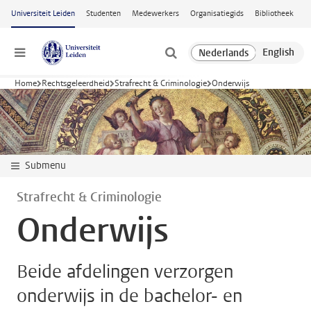
Ga naar hoofdinhoud
Universiteit Leiden
Studenten
Medewerkers
Organisatiegids
Bibliotheek
Menu
Home
Rechtsgeleerdheid
Strafrecht & Criminologie
Onderwijs
Submenu
Strafrecht & Criminologie
Onderwijs
Beide afdelingen verzorgen
onderwijs in de bachelor- en