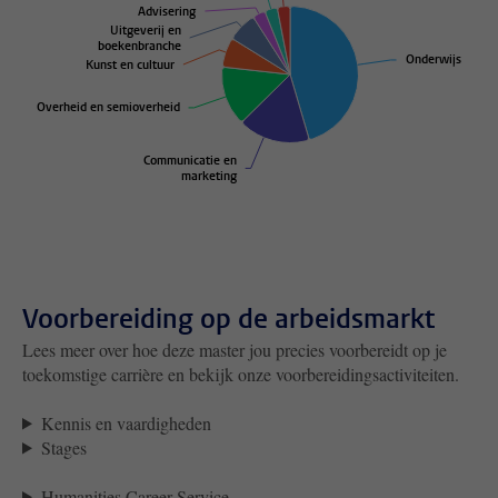
Advisering
Advisering
Uitgeverij en
Uitgeverij en
boekenbranche
boekenbranche
Onderwijs
Onderwijs
Kunst en cultuur
Kunst en cultuur
Overheid en semioverheid
Overheid en semioverheid
Communicatie en
Communicatie en
marketing
marketing
Voorbereiding op de arbeidsmarkt
Lees meer over hoe deze master jou precies voorbereidt op je
toekomstige carrière en bekijk onze voorbereidingsactiviteiten.
Kennis en vaardigheden
Stages
Humanities Career Service