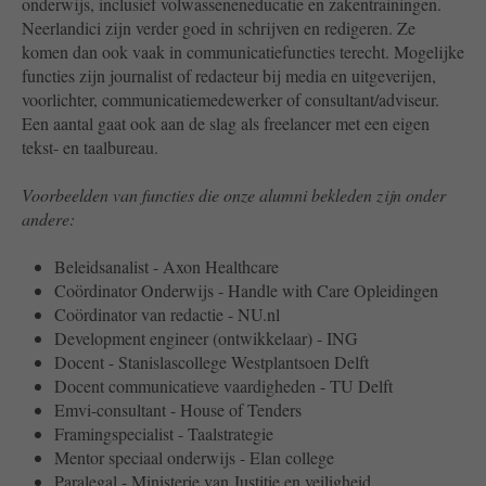
onderwijs, inclusief volwasseneneducatie en zakentrainingen.
Neerlandici zijn verder goed in schrijven en redigeren. Ze
komen dan ook vaak in communicatiefuncties terecht. Mogelijke
functies zijn journalist of redacteur bij media en uitgeverijen,
voorlichter, communicatiemedewerker of consultant/adviseur.
Een aantal gaat ook aan de slag als freelancer met een eigen
tekst- en taalbureau.
Voorbeelden van functies die onze alumni bekleden zijn onder
andere:
Beleidsanalist - Axon Healthcare
Coördinator Onderwijs - Handle with Care Opleidingen
Coördinator van redactie - NU.nl
Development engineer (ontwikkelaar) - ING
Docent - Stanislascollege Westplantsoen Delft
Docent communicatieve vaardigheden - TU Delft
Emvi-consultant - House of Tenders
Framingspecialist - Taalstrategie
Mentor speciaal onderwijs - Elan college
Paralegal - Ministerie van Justitie en veiligheid