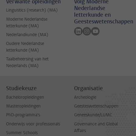
Verwante opleidingen
Volg Moderne
Nederlandse
Linguistics (research) (MA)
letterkunde en
Moderne Nederlandse
Geesteswetenschappen
letterkunde (MA)
Volg ons op linkedin
Volg ons op instagram
Volg ons op youtub
Nederlandkunde (MA)
Oudere Nederlandse
letterkunde (MA)
Taalbeheersing van het
Nederlands (MA)
Studiekeuze
Organisatie
Bacheloropleidingen
Archeologie
Masteropleidingen
Geesteswetenschappen
PhD-programma's
Geneeskunde/LUMC
Onderwijs voor professionals
Governance and Global
Affairs
Summer Schools