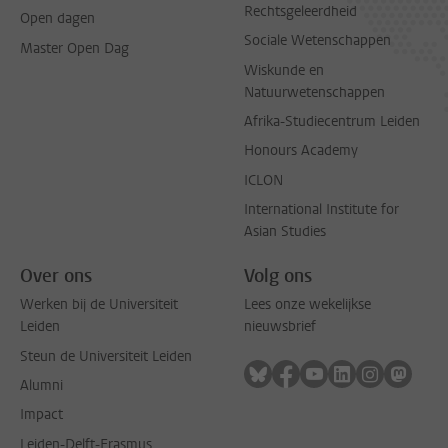
Rechtsgeleerdheid
Open dagen
Sociale Wetenschappen
Master Open Dag
Wiskunde en
Natuurwetenschappen
Afrika-Studiecentrum Leiden
Honours Academy
ICLON
International Institute for
Asian Studies
Over ons
Volg ons
Werken bij de Universiteit
Lees onze wekelijkse
Leiden
nieuwsbrief
Steun de Universiteit Leiden
Volg ons op bluesky
Volg ons op facebook
Volg ons op youtub
Volg ons op li
Volg ons o
Volg 
Alumni
Impact
Leiden-Delft-Erasmus