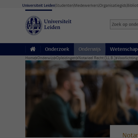
Ga direct naar de inhoud
Universiteit Leiden
Studenten
Medewerkers
Organisatiegids
Biblio
Zoek op onder
Zoekterm
Onderzoek
Onderwijs
Wetenschap
Home
Onderwijs
Opleidingen
Notarieel Recht (LL.B.)
Voorlichtin
Notar