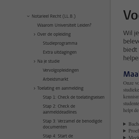
Vo
Notarieel Recht (LL.B.)
Waarom Universiteit Leiden?
Wil j
Over de opleiding
belev
Studieprogramma
biedt
Extra uitdagingen
helpe
Na je studie
Vervolgopleidingen
Maak
Arbeidsmarkt
Onze voo
Toelating en aanmelding
studiek
kennism
Stap 1: Check de toelatingseisen
studente
Stap 2: Check de
helpt de
aanmelddeadlines
Stap 3: Verzamel de benodigde
Bach
documenten
Proef
Stap 4: Start de
Meel