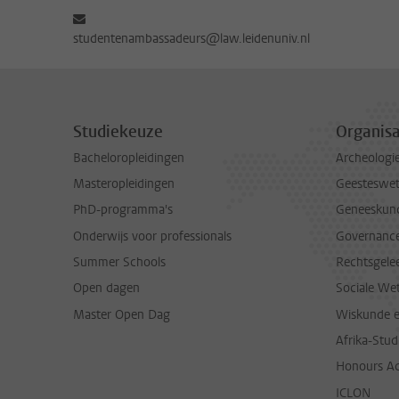
studentenambassadeurs@law.leidenuniv.nl
Studiekeuze
Organisa
Bacheloropleidingen
Archeologi
Masteropleidingen
Geesteswe
PhD-programma's
Geneeskun
Onderwijs voor professionals
Governance 
Summer Schools
Rechtsgele
Open dagen
Sociale We
Master Open Dag
Wiskunde 
Afrika-Stu
Honours A
ICLON