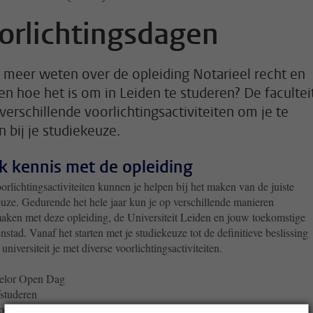
orlichtingsdagen
e meer weten over de opleiding Notarieel recht en
en hoe het is om in Leiden te studeren? De facultei
 verschillende voorlichtingsactiviteiten om je te
n bij je studiekeuze.
 kennis met de opleiding
rlichtingsactiviteiten kunnen je helpen bij het maken van de juiste
euze. Gedurende het hele jaar kun je op verschillende manieren
aken met deze opleiding, de Universiteit Leiden en jouw toekomstige
nstad. Vanaf het starten met je studiekeuze tot de definitieve beslissing
 universiteit je met diverse voorlichtingsactiviteiten.
elor Open Dag
studeren
oopdagen