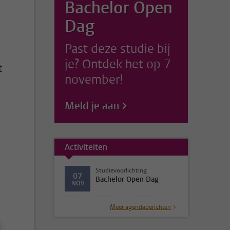
Bachelor Open
Dag
Past deze studie bij
je? Ontdek het op 7
t
november!
Meld je aan
Activiteiten
Studievoorlichting
07
Bachelor Open Dag
NOV
Meer agendaberichten