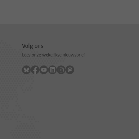
Volg ons
Lees onze wekelijkse nieuwsbrief
Volg ons op bluesky
Volg ons op facebook
Volg ons op youtube
Volg ons op linkedin
Volg ons op instagram
Volg ons op mastodon