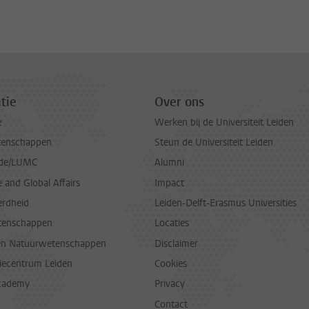
tie
Over ons
e
Werken bij de Universiteit Leiden
tenschappen
Steun de Universiteit Leiden
de/LUMC
Alumni
and Global Affairs
Impact
erdheid
Leiden-Delft-Erasmus Universities
tenschappen
Locaties
en Natuurwetenschappen
Disclaimer
diecentrum Leiden
Cookies
cademy
Privacy
Contact