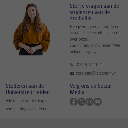
Stel je vragen aan de
studenten van de
Studielijn
Heb je vragen over studeren
aan de Universiteit Leiden of
over onze
voorlichtingsactiviteiten? We
helpen je graag!
071 527 11 11
studielijn@leidenuniv.nl
Studeren aan de
Volg ons op Social
Universiteit Leiden
Media
Volg ons op facebook
Volg ons op twitter
Volg ons op instag
Volg ons op yo
Alle bacheloropleidingen
Voorlichtingsactiviteiten