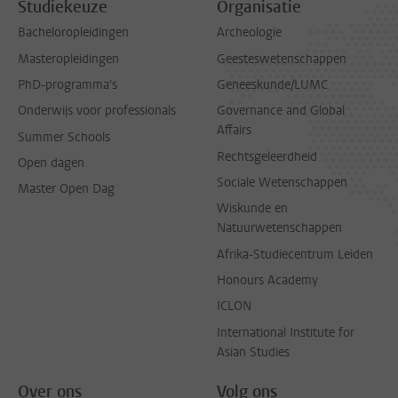
Studiekeuze
Organisatie
Bacheloropleidingen
Archeologie
Masteropleidingen
Geesteswetenschappen
PhD-programma's
Geneeskunde/LUMC
Onderwijs voor professionals
Governance and Global
Affairs
Summer Schools
Rechtsgeleerdheid
Open dagen
Sociale Wetenschappen
Master Open Dag
Wiskunde en
Natuurwetenschappen
Afrika-Studiecentrum Leiden
Honours Academy
ICLON
International Institute for
Asian Studies
Over ons
Volg ons