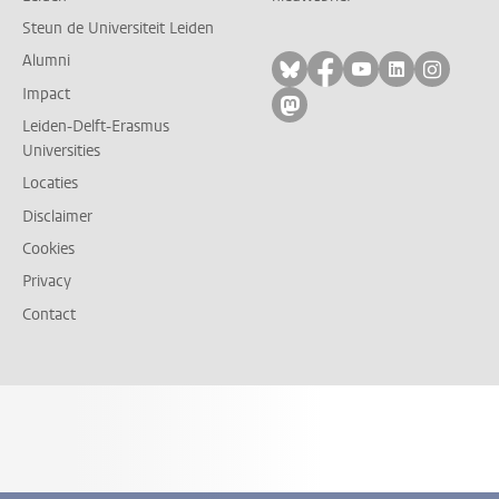
Steun de Universiteit Leiden
Alumni
Volg ons op bluesky
Volg ons op facebo
Volg ons op yo
Volg ons op
Volg on
Impact
Volg ons op mastodon
Leiden-Delft-Erasmus
Universities
Locaties
Disclaimer
Cookies
Privacy
Contact