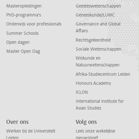
Masteropleidingen
Geesteswetenschappen
PhD-programma's
Geneeskunde/LUMC
Onderwijs voor professionals
Governance and Global
Affairs
Summer Schools
Rechtsgeleerdheid
Open dagen
Sociale Wetenschappen
Master Open Dag
Wiskunde en
Natuurwetenschappen
Afrika-Studiecentrum Leiden
Honours Academy
ICLON
International Institute for
Asian Studies
Over ons
Volg ons
Werken bij de Universiteit
Lees onze wekelijkse
Leiden
nieuwsbrief