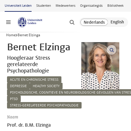
Ga naar hoofdinhoud
Universiteit Leiden
Studenten
Medewerkers
Organisatiegids
Bibliotheek
Menu
Home
Bernet Elzinga
Bernet Elzinga
open m
Hoogleraar Stress
gerelateerde
Psychopathologie
ACUTE EN CHRONISCHE STRESS
DEPRESSIE
HEALTHY SOCIETY
PSYCHOLOGISCHE, COGNITIEVE EN NEUROBIOLOGISCHE GEVOLGEN VAN STRES
PTSD
STRESS-GERELATEERDE PSYCHOPATHOLOGIE
Naam
Prof. dr. B.M. Elzinga