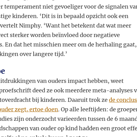
r temperament niet gevoeliger voor de signalen va
ige kinderen. ‘Dit is in bepaald opzicht ook een
’ vertelt Nimphy. ‘Want het betekent dat wat meer
rect sterker worden beïnvloed door negatieve
s. En dat het misschien meer om de herhaling gaat,
ingen over langere tijd.’
oe
itdrukkingen van ouders impact hebben, weet
proefschrift deed ze ook meerdere meta-analyses 
toverdracht bij kinderen. Daaruit trok ze
de conclus
ouder zegt, ertoe doen
. Op alle leeftijden: de groepe
dies zijn onderzocht varieerden tussen de 6 maan
odschappen van ouder op kind hadden een groot eff