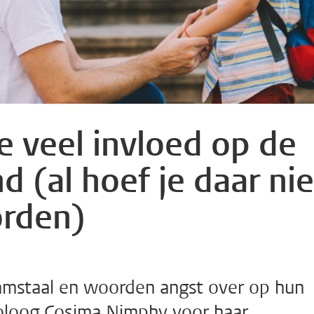
e veel invloed op de
d (al hoef je daar nie
orden)
amstaal en woorden angst over op hun
oloog Cosima Nimphy voor haar