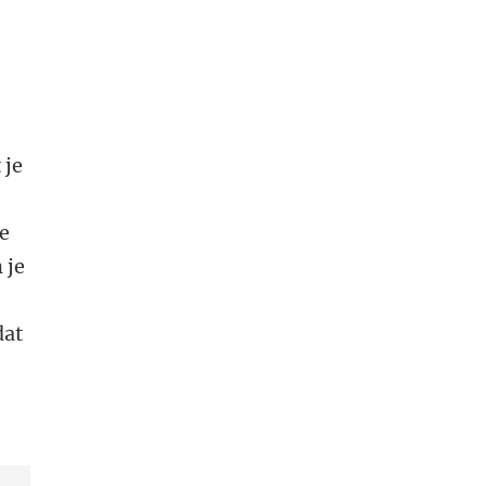
 je
te
 je
dat