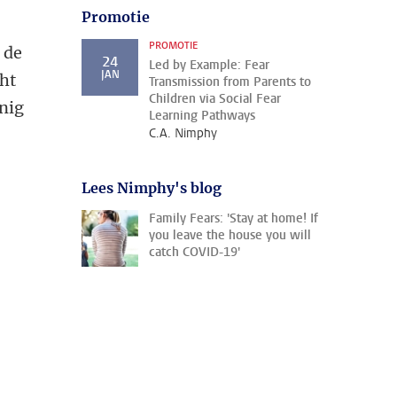
Promotie
PROMOTIE
 de
24
Led by Example: Fear
JAN
cht
Transmission from Parents to
Children via Social Fear
inig
Learning Pathways
C.A. Nimphy
Lees Nimphy's blog
Family Fears: 'Stay at home! If
you leave the house you will
catch COVID-19'