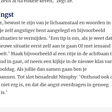
zelfs al na enkele keren,’ zegt ze.
angst
r, bewust te zijn van je lichaamstaal en woorden in
s je zelf angstiger bent aangelegd en bijvoorbeeld
uaties te vermijden. ‘Een tip is om, als je weet dat
ieuwe situatie eerst zelf aan te gaan Of met iemand
elt.’ Maak bijvoorbeeld al een ritje in de achtbaan 
nd in gaat, of neem een kijkje in de nieuwe klas van
ooldag. Als jullie dan samen gaan ben je
pannen. Tot slot benadrukt Nimphy: ‘Onthoud ook 
 niet erg is, en dat die angst overdragen in genoeg
is.’