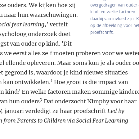
nze ouders. We kijken hoe zij
overgedragen van ouder
kind, en welke factoren
ren naar hun waarschuwingen.
daarbij van invloed zijn. K
ocial fear learning
,’ vertelt
op de afbeelding voor he
proefschrift.
psycholoog onderzoek doet
gst van ouder op kind. 'Dit
s we eerst alles zelf moeten proberen voor we wete
 veel ellende opleveren. Maar soms kun je als ouder o
t gegrond is, waardoor je kind nieuwe situaties
 kan ontwikkelen.’ Hoe groot is die impact van
hun kind? En welke factoren maken sommige kinder
 van hun ouders? Dat onderzocht Nimphy voor haar
 januari verdedigt ze haar proefschrift
Led by
 from Parents to Children via Social Fear Learning