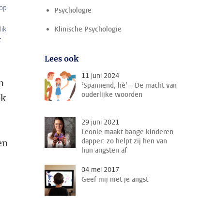
 op
Psychologie
lik
Klinische Psychologie
t
Lees ook
11 juni 2024
n
‘Spannend, hè’ – De macht van
ouderlijke woorden
ok
29 juni 2021
Leonie maakt bange kinderen
dapper: zo helpt zij hen van
en
hun angsten af
04 mei 2017
Geef mij niet je angst