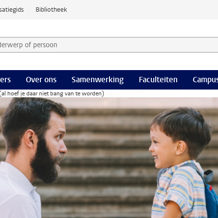
satiegids
Bibliotheek
derwerp of persoon en selecteer categorie
ers
Over ons
Samenwerking
Faculteiten
Campus
 (al hoef je daar niet bang van te worden)