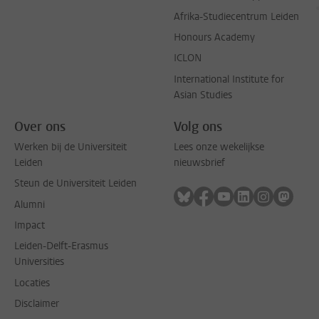
Afrika-Studiecentrum Leiden
Honours Academy
ICLON
International Institute for
Asian Studies
Over ons
Volg ons
Werken bij de Universiteit
Lees onze wekelijkse
Leiden
nieuwsbrief
Steun de Universiteit Leiden
Volg ons op bluesky
Volg ons op facebook
Volg ons op youtub
Volg ons op li
Volg ons o
Volg 
Alumni
Impact
Leiden-Delft-Erasmus
Universities
Locaties
Disclaimer