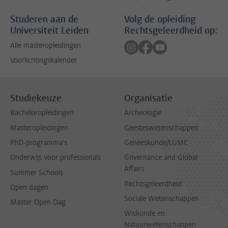
Studeren aan de
Volg de opleiding
Universiteit Leiden
Rechtsgeleerdheid op:
Volg ons op instagram
Volg ons op facebook
Volg ons op youtub
Alle masteropleidingen
Voorlichtingskalender
Studiekeuze
Organisatie
Bacheloropleidingen
Archeologie
Masteropleidingen
Geesteswetenschappen
PhD-programma's
Geneeskunde/LUMC
Onderwijs voor professionals
Governance and Global
Affairs
Summer Schools
Rechtsgeleerdheid
Open dagen
Sociale Wetenschappen
Master Open Dag
Wiskunde en
Natuurwetenschappen