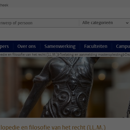
theek
werp of persoon en selecteer categorie
Alle categorieën
pers
Over ons
Samenwerking
Faculteiten
Campu
edie en filosofie van het recht (LL.M.)
Toelating en aanmelding masteropleiding
Dea
lopedie en filosofie van het recht (LL.M.)