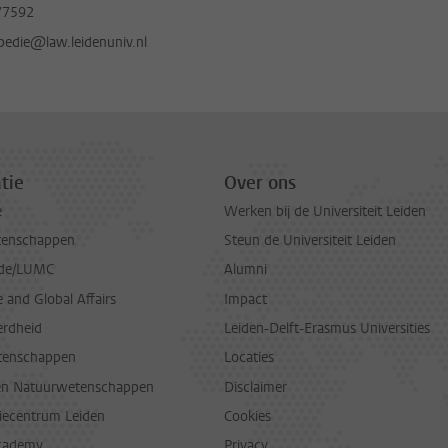
77592
pedie@law.leidenuniv.nl
tie
Over ons
e
Werken bij de Universiteit Leiden
tenschappen
Steun de Universiteit Leiden
de/LUMC
Alumni
and Global Affairs
Impact
erdheid
Leiden-Delft-Erasmus Universities
tenschappen
Locaties
en Natuurwetenschappen
Disclaimer
diecentrum Leiden
Cookies
cademy
Privacy