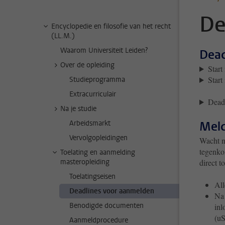
De
Encyclopedie en filosofie van het recht
(LL.M.)
Waarom Universiteit Leiden?
Dead
Over de opleiding
Start
Start
Studieprogramma
Extracurriculair
Deadl
Na je studie
Arbeidsmarkt
Meld
Vervolgopleidingen
Wacht n
tegenkom
Toelating en aanmelding
masteropleiding
direct 
Toelatingseisen
All
Deadlines voor aanmelden
Na 
Benodigde documenten
inl
(uS
Aanmeldprocedure