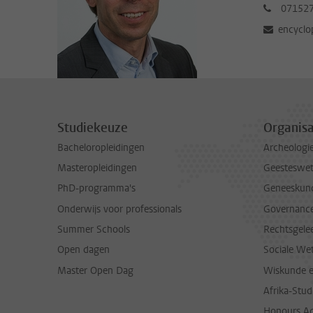
07152
encyclo
Studiekeuze
Organisa
Bacheloropleidingen
Archeologi
Masteropleidingen
Geesteswe
PhD-programma's
Geneeskun
Onderwijs voor professionals
Governance 
Summer Schools
Rechtsgele
Open dagen
Sociale We
Master Open Dag
Wiskunde 
Afrika-Stu
Honours A