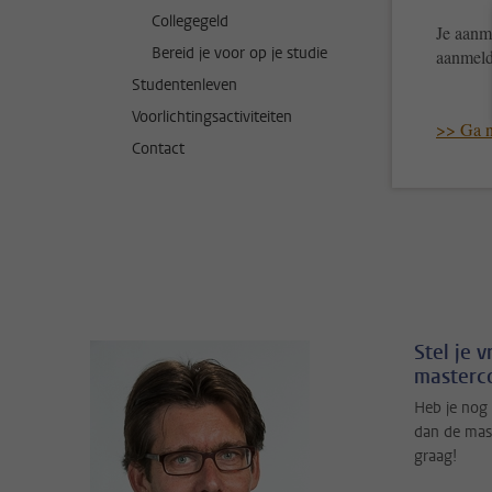
Collegegeld
Je aanm
Bereid je voor op je studie
aanmeld
Studentenleven
Voorlichtingsactiviteiten
>> Ga n
Contact
Stel je 
masterco
Heb je nog 
dan de mas
graag!