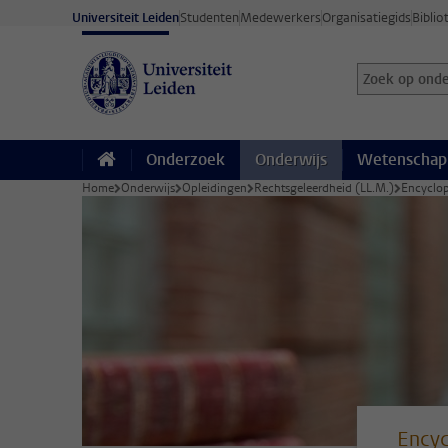
Ga direct naar de inhoud
Universiteit Leiden
Studenten
Medewerkers
Organisatiegids
Biblio
Zoek op onder
Zoekterm
Onderzoek
Onderwijs
Wetenschap
Home
Onderwijs
Opleidingen
Rechtsgeleerdheid (LL.M.)
Encyclop
Encyc