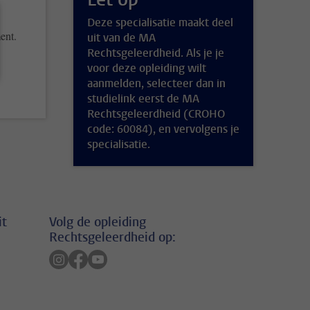
Deze specialisatie maakt deel
ent.
uit van de MA
Rechtsgeleerdheid. Als je je
voor deze opleiding wilt
aanmelden, selecteer dan in
studielink eerst de MA
Rechtsgeleerdheid (CROHO
code: 60084), en vervolgens je
specialisatie.
it
Volg de opleiding
Rechtsgeleerdheid op:
Volg ons op instagram
Volg ons op facebook
Volg ons op youtube