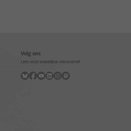
Volg ons
Lees onze wekelijkse nieuwsbrief
Volg ons op bluesky
Volg ons op facebook
Volg ons op youtube
Volg ons op linkedin
Volg ons op instagram
Volg ons op mastodon