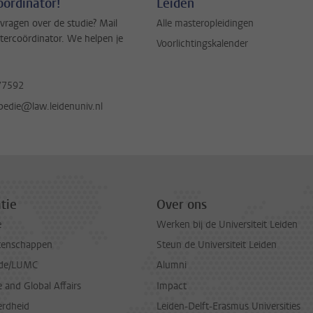
ördinator!
Leiden
vragen over de studie? Mail
Alle masteropleidingen
tercoördinator. We helpen je
Voorlichtingskalender
77592
pedie@law.leidenuniv.nl
tie
Over ons
e
Werken bij de Universiteit Leiden
tenschappen
Steun de Universiteit Leiden
de/LUMC
Alumni
and Global Affairs
Impact
erdheid
Leiden-Delft-Erasmus Universities