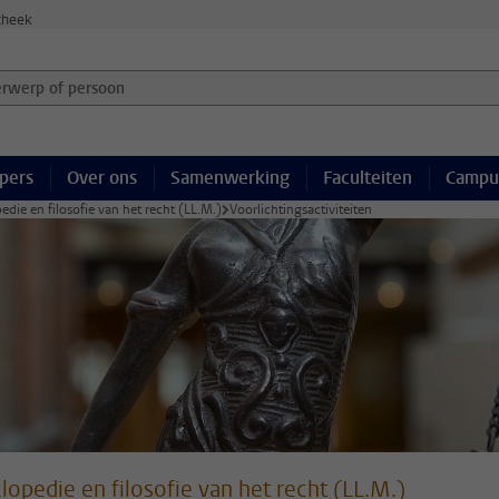
theek
werp of persoon en selecteer categorie
pers
Over ons
Samenwerking
Faculteiten
Campu
edie en filosofie van het recht (LL.M.)
Voorlichtingsactiviteiten
lopedie en filosofie van het recht (LL.M.)