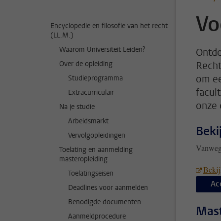
Vo
Encyclopedie en filosofie van het recht
(LL.M.)
Waarom Universiteit Leiden?
Ontde
Over de opleiding
Recht
om ee
Studieprogramma
facul
Extracurriculair
onze 
Na je studie
Arbeidsmarkt
Beki
Vervolgopleidingen
Vanwege
Toelating en aanmelding
masteropleiding
Bekij
Toelatingseisen
Ac
Deadlines voor aanmelden
Benodigde documenten
Mas
Aanmeldprocedure