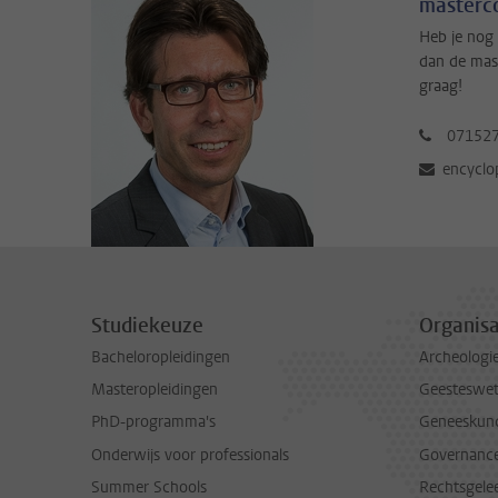
masterco
Heb je nog 
dan de mas
graag!
07152
encyclo
Studiekeuze
Organisa
Bacheloropleidingen
Archeologi
Masteropleidingen
Geesteswe
PhD-programma's
Geneeskun
Onderwijs voor professionals
Governance 
Summer Schools
Rechtsgele