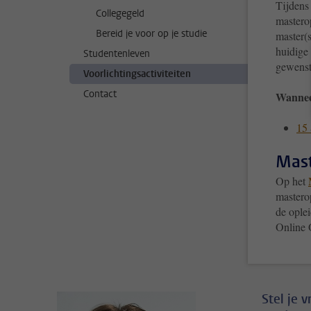
Tijdens
Collegegeld
mastero
Bereid je voor op je studie
master(s
huidige
Studentenleven
gewenst
Voorlichtingsactiviteiten
Contact
Wannee
15 
Mast
Op het
masterop
de oplei
Online 
Stel je 