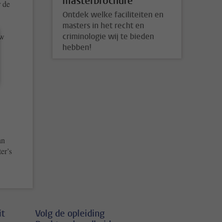
masterbrochure
r de
Ontdek welke faciliteiten en
masters in het recht en
uw
criminologie wij te bieden
hebben!
an
er’s
it
Volg de opleiding