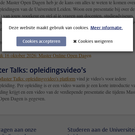
 de Master Open Dagen heb je de kans om alles te weten te komen ove
pleidingen van de Universiteit Leiden. Woon een presentatie bij over de
) van jouw voorkeur en stel al je vragen aan docenten, studieadviseurs,
 studenten en alumni. Zo krijg je een goed beeld van de inhoud van jo
Deze website maakt gebruik van cookies.
Meer informatie.
e master, de toelatingseisen en de carrièremogelijkheden.
r zijn de volgende Master Open Dagen?
Cookies accepteren
Cookies weigeren
& 16 oktober
2026: Master Online Open Dag
en
er Talks: opleidingsvideo’s
Master Talks: opleidingsvideo’s platform
vind je video’s voor iedere
leiding. Per opleiding is er een video waarin je een korte introductie v
ding krijgt en een video van de verdiepende presentatie die tijdens Mast
Open Dagen is gegeven.
vragen aan onze
Studeren aan de Universite