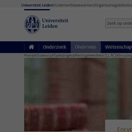
Ga direct naar de inhoud
Universiteit Leiden
Studenten
Medewerkers
Organisatiegids
Biblio
Zoek op onder
Zoekterm
Onderzoek
Onderwijs
Wetenschap
Home
Onderwijs
Opleidingen
Rechtsgeleerdheid (LL.M.)
Encyclop
Encyc