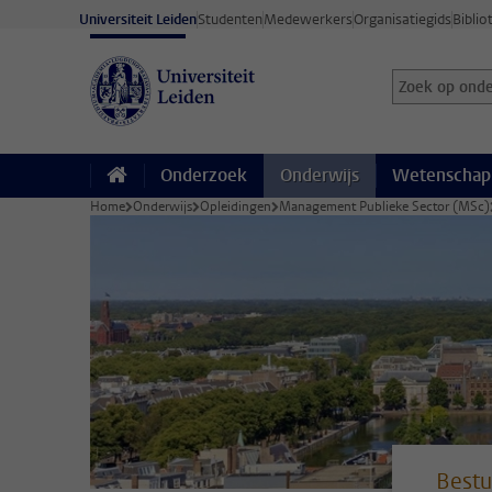
Ga direct naar de inhoud
Universiteit Leiden
Studenten
Medewerkers
Organisatiegids
Biblio
Zoek op onder
Zoekterm
Onderzoek
Onderwijs
Wetenschap
Home
Onderwijs
Opleidingen
Management Publieke Sector (MSc)
Bestu