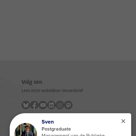
Volg ons
Lees onze wekelijkse nieuwsbrief
Volg ons op bluesky
Volg ons op facebook
Volg ons op youtube
Volg ons op linkedin
Volg ons op instagram
Volg ons op mastodon