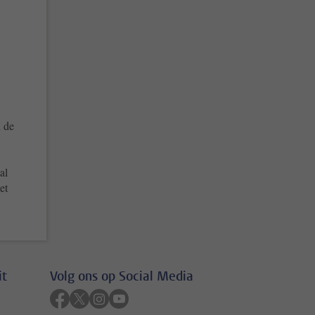
n de
al
et
it
Volg ons op Social Media
Volg ons op facebook
Volg ons op twitter
Volg ons op instagram
Volg ons op youtube