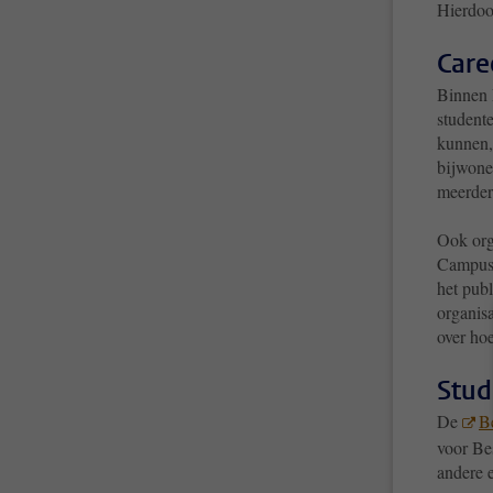
Hierdoor
Care
Binnen
student
kunnen,
bijwone
meerder
Ook org
Campus 
het pub
organis
over ho
Stud
De
Be
voor Be
andere e