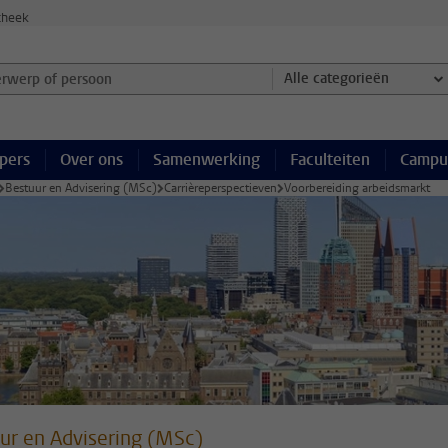
theek
werp of persoon en selecteer categorie
Alle categorieën
pers
Over ons
Samenwerking
Faculteiten
Campu
Bestuur en Advisering (MSc)
Carrièreperspectieven
Voorbereiding arbeidsmarkt
ur en Advisering (MSc)