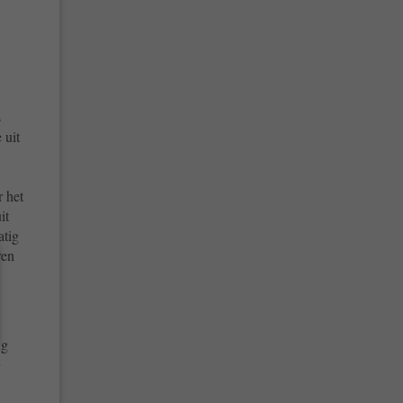
s
 uit
 het
it
atig
ren
ng