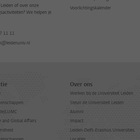
t Leiden of over onze
Voorlichtingskalender
gsactiviteiten? We helpen je
7 11 11
jn@leidenuniv.nl
tie
Over ons
e
Werken bij de Universiteit Leiden
tenschappen
Steun de Universiteit Leiden
de/LUMC
Alumni
and Global Affairs
Impact
erdheid
Leiden-Delft-Erasmus Universities
tenschappen
Locaties