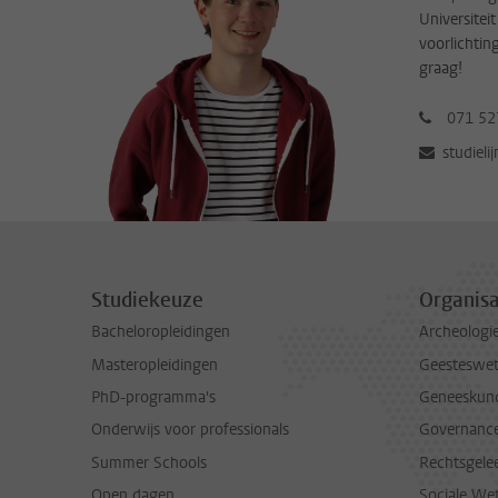
Universitei
voorlichtin
graag!
071 52
studieli
Studiekeuze
Organisa
Bacheloropleidingen
Archeologi
Masteropleidingen
Geesteswe
PhD-programma's
Geneeskun
Onderwijs voor professionals
Governance 
Summer Schools
Rechtsgele
Open dagen
Sociale We