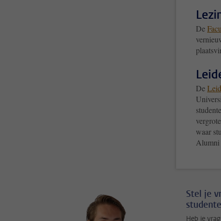
Lezi
De
Facu
vernieuw
plaatsv
Leid
De
Leid
Univers
student
vergrote
waar st
Alumni 
Stel je 
studente
Heb je vrag