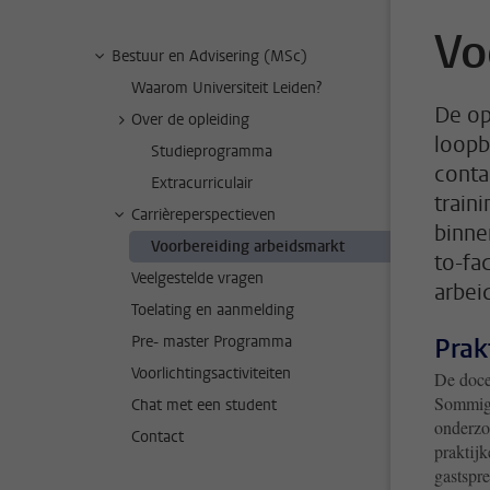
Vo
Bestuur en Advisering (MSc)
Waarom Universiteit Leiden?
De op
Over de opleiding
loopb
Studieprogramma
conta
Extracurriculair
train
Carrièreperspectieven
binne
Voorbereiding arbeidsmarkt
to-fa
Veelgestelde vragen
arbei
Toelating en aanmelding
Pre- master Programma
Prak
Voorlichtingsactiviteiten
De doce
Sommige
Chat met een student
onderzo
Contact
praktijk
gastspr