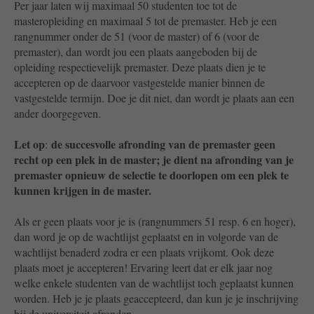
Per jaar laten wij maximaal 50 studenten toe tot de
masteropleiding en maximaal 5 tot de premaster. Heb je een
rangnummer onder de 51 (voor de master) of 6 (voor de
premaster), dan wordt jou een plaats aangeboden bij de
opleiding respectievelijk premaster. Deze plaats dien je te
accepteren op de daarvoor vastgestelde manier binnen de
vastgestelde termijn. Doe je dit niet, dan wordt je plaats aan een
ander doorgegeven.
Let op
de succesvolle afronding van de premaster geen
:
recht op een plek in de master; je dient na afronding van je
premaster opnieuw de selectie te doorlopen om een plek te
kunnen krijgen in de master.
Als er geen plaats voor je is (rangnummers 51 resp. 6 en hoger),
dan word je op de wachtlijst geplaatst en in volgorde van de
wachtlijst benaderd zodra er een plaats vrijkomt. Ook deze
plaats moet je accepteren! Ervaring leert dat er elk jaar nog
welke enkele studenten van de wachtlijst toch geplaatst kunnen
worden. Heb je je plaats geaccepteerd, dan kun je je inschrijving
bij de universiteit afronden.