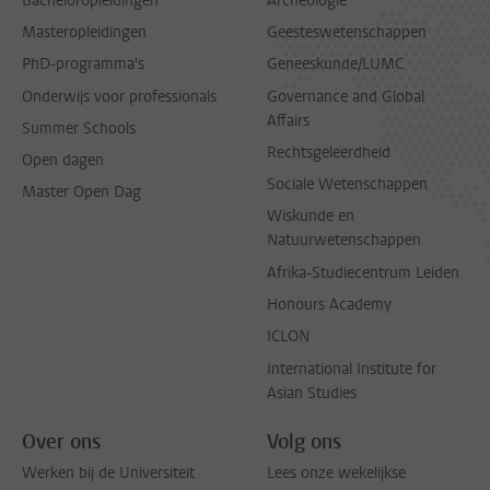
Bacheloropleidingen
Archeologie
Masteropleidingen
Geesteswetenschappen
PhD-programma's
Geneeskunde/LUMC
Onderwijs voor professionals
Governance and Global
Affairs
Summer Schools
Rechtsgeleerdheid
Open dagen
Sociale Wetenschappen
Master Open Dag
Wiskunde en
Natuurwetenschappen
Afrika-Studiecentrum Leiden
Honours Academy
ICLON
International Institute for
Asian Studies
Over ons
Volg ons
Werken bij de Universiteit
Lees onze wekelijkse