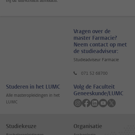
Vragen over de
master Farmacie?
Neem contact op met
de studieadviseur:
Studieadviseur Farmacie
071 52 68700
Studeren in het LUMC
Volg de Faculteit
Geneeskunde/LUMC
Alle masteropleidingen in het
Volg ons op instagram
Volg ons op facebook
Volg ons op linkedi
Volg ons op yo
Volg ons o
LUMC
Studiekeuze
Organisatie