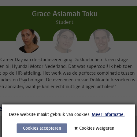
Grace Asiamah Toku
Student
 Career Day van de studievereniging Dokkaebi heb ik een stage
n bij Hyundai Motor Nederland. Dat was supercool! Ik heb toen
 op de HR-afdeling. Het werk was de perfecte combinatie tussen
udies en Psychologie. De evenementen van Dokkaebi bezoeken is
en aanrader, want je kan er echt nuttige dingen uithalen!"
en studentenstad
Deze website maakt gebruik van cookies.
Meer informatie.
Cookies accepteren
Cookies weigeren