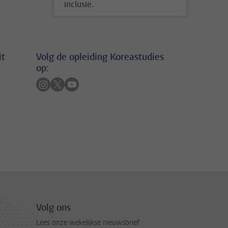
inclusie.
it
Volg de opleiding Koreastudies
op:
Volg ons op instagram
Volg ons op twitter
Volg ons op youtube
Volg ons
Lees onze wekelijkse nieuwsbrief