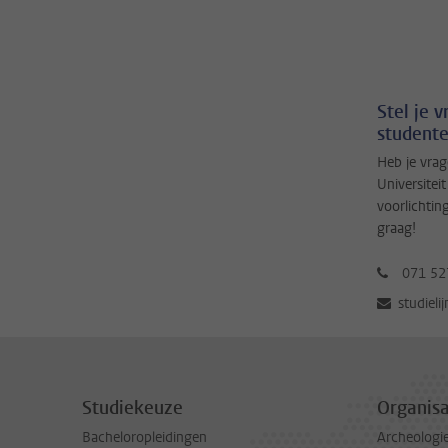
Stel je 
studente
Heb je vrag
Universitei
voorlichtin
graag!
071 52
studieli
Studiekeuze
Organisa
Bacheloropleidingen
Archeologi