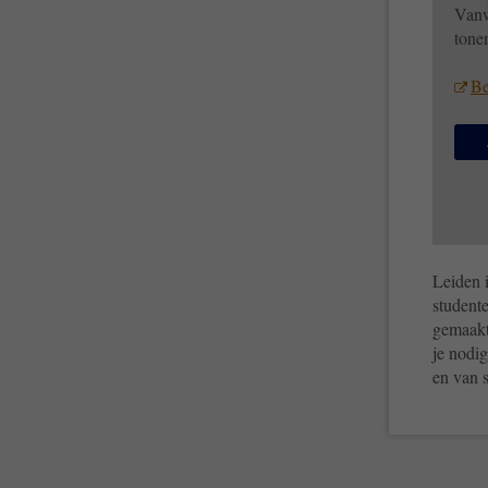
Vanw
tone
Be
Leiden i
studente
gemaakt 
je nodig
en van 