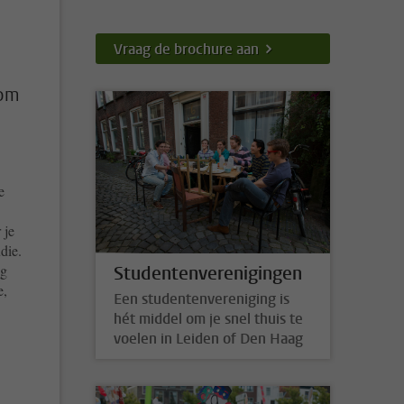
Vraag de brochure aan
 om
e
 je
die.
ng
Studentenverenigingen
e,
Een studentenvereniging is
hét middel om je snel thuis te
voelen in Leiden of Den Haag