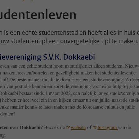
udentenleven
n is een echte studentenstad en heeft alles in huis
ouw studententijd een onvergetelijke tijd te maken.
ievereniging S.V.K. Dokkaebi
leven van een echte student hoort natuurlijk niet alleen studeren. Nieuw
n maken, feesten/borrelen en gezelligheid maken het studentenleventje
 af! De beste manier om dit te doen is via een studievereniging. Zo leer
n van je studie kennen en zorgt de vereniging voor extra hulp bij je stu
Dokkaebi bestaat sinds 1 maart 2022, een redelijk jonge studieverenigi
 hebben er heel veel zin in en kijken ernaar uit om jullie, naast de studi
leuke manier kennis te laten maken met de Koreaanse cultuur en jullie
denten!
eten over Dokkaebi?
Bezoek de
website
of
Instagram
van de
ng.