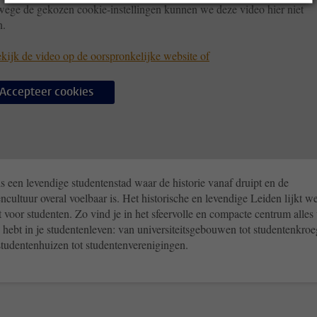
ege de gekozen cookie-instellingen kunnen we deze video hier niet
n.
kijk de video op de oorspronkelijke website of
Accepteer cookies
s een levendige studentenstad waar de historie vanaf druipt en de
ncultuur overal voelbaar is. Het historische en levendige Leiden lijkt we
voor studenten. Zo vind je in het sfeervolle en compacte centrum alles
 hebt in je studentenleven: van universiteitsgebouwen tot studentenkro
studentenhuizen tot studentenverenigingen.