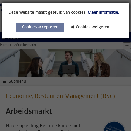
Ga direct naar de inhoud
Universiteit Leiden
Studenten
Medewerkers
Organisatiegids
Bibliotheek
Deze website maakt gebruik van cookies.
Meer informatie.
Cookies accepteren
Cookies weigeren
Menu
Home
...
Arbeidsmarkt
too
Submenu
Economie, Bestuur en Management (BSc)
Arbeidsmarkt
Na de opleiding Bestuurskunde met