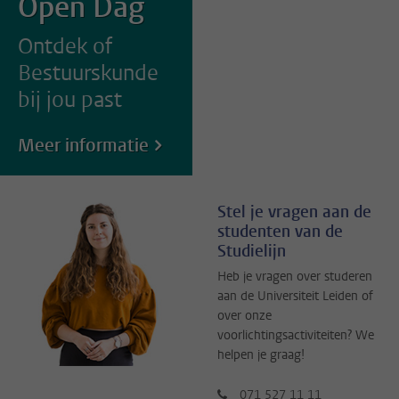
Open Dag
Ontdek of
Bestuurskunde
bij jou past
Meer informatie
Stel je vragen aan de
studenten van de
Studielijn
Heb je vragen over studeren
aan de Universiteit Leiden of
over onze
voorlichtingsactiviteiten? We
helpen je graag!
071 527 11 11