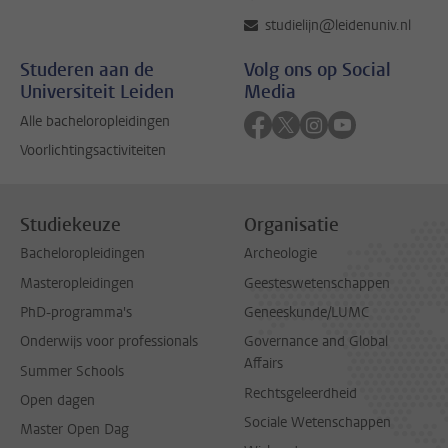
studielijn@leidenuniv.nl
Studeren aan de
Volg ons op Social
Universiteit Leiden
Media
Volg ons op facebook
Volg ons op twitter
Volg ons op instag
Volg ons op yo
Alle bacheloropleidingen
Voorlichtingsactiviteiten
Studiekeuze
Organisatie
Bacheloropleidingen
Archeologie
Masteropleidingen
Geesteswetenschappen
PhD-programma's
Geneeskunde/LUMC
Onderwijs voor professionals
Governance and Global
Affairs
Summer Schools
Rechtsgeleerdheid
Open dagen
Sociale Wetenschappen
Master Open Dag