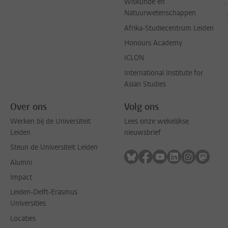
Wiskunde en
Natuurwetenschappen
Afrika-Studiecentrum Leiden
Honours Academy
ICLON
International Institute for
Asian Studies
Over ons
Volg ons
Werken bij de Universiteit
Lees onze wekelijkse
Leiden
nieuwsbrief
Steun de Universiteit Leiden
Volg ons op bluesky
Volg ons op facebook
Volg ons op youtub
Volg ons op li
Volg ons o
Volg 
Alumni
Impact
Leiden-Delft-Erasmus
Universities
Locaties