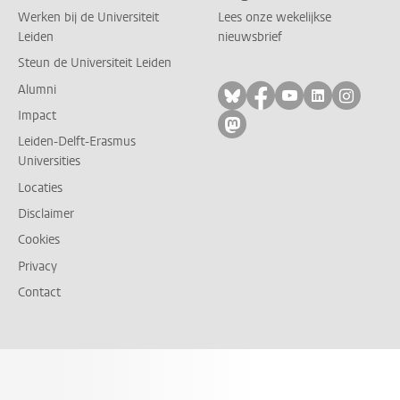
Werken bij de Universiteit
Lees onze wekelijkse
Leiden
nieuwsbrief
Steun de Universiteit Leiden
Alumni
Volg ons op bluesky
Volg ons op facebo
Volg ons op yo
Volg ons op
Volg on
Impact
Volg ons op mastodon
Leiden-Delft-Erasmus
Universities
Locaties
Disclaimer
Cookies
Privacy
Contact