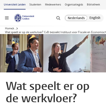
Ga naar hoofdinhoud
Universiteit Leiden
Studenten
Medewerkers
Organisatiegids
Bibliotheek
Menu
Home
...
Wat speelt er op de werkvloer? CvB bezoekt Instituut voor Fiscale en Economisc
Wat speelt er op
de werkvloer?