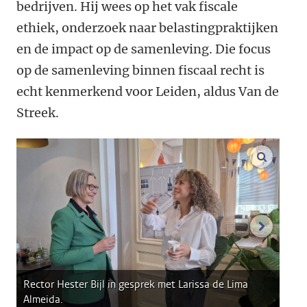
bedrijven. Hij wees op het vak fiscale
ethiek, onderzoek naar belastingpraktijken
en de impact op de samenleving. Die focus
op de samenleving binnen fiscaal recht is
echt kenmerkend voor Leiden, aldus Van de
Streek.
vergroo
volgend
Rector Hester Bijl in gesprek met Larissa de Lima
Almeida.