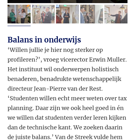
afbeelding 1
afbeelding 2
afbeelding 3
afbeelding 4
afbeeldi
Balans in onderwijs
‘Willen jullie je hier nog sterker op
profileren?’, vroeg vicerector Erwin Muller.
Het instituut wil onderwerpen holistisch
benaderen, benadrukte wetenschappelijk
directeur Jean-Pierre van der Rest.
‘Studenten willen echt meer weten over tax
planning. Daar zijn we ook heel goed in én
we willen dat studenten verder leren kijken
dan de technische kant. We zoeken daarin
de juiste balans.’ Van de Streek vulde hem