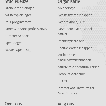
Studiekeuze
Organisatie
Bacheloropleidingen
Archeologie
Masteropleidingen
Geesteswetenschappen
PhD-programma's
Geneeskunde/LUMC
Onderwijs voor professionals
Governance and Global
Affairs
Summer Schools
Rechtsgeleerdheid
Open dagen
Sociale Wetenschappen
Master Open Dag
Wiskunde en
Natuurwetenschappen
Afrika-Studiecentrum Leiden
Honours Academy
ICLON
International Institute for
Asian Studies
Over ons
Volg ons