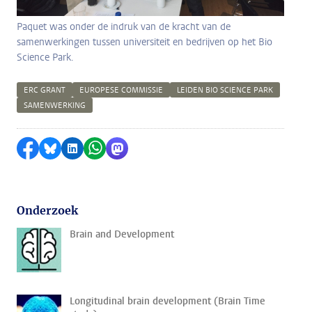
Paquet was onder de indruk van de kracht van de
samenwerkingen tussen universiteit en bedrijven op het Bio
Science Park.
ERC GRANT
EUROPESE COMMISSIE
LEIDEN BIO SCIENCE PARK
SAMENWERKING
Delen op Facebook
Delen via Bluesky
Delen op LinkedIn
Delen via WhatsApp
Delen via Mastodon
Onderzoek
Brain and Development
Longitudinal brain development (Brain Time