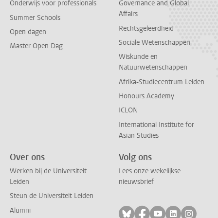
Onderwijs voor professionals
Governance and Global
Affairs
Summer Schools
Rechtsgeleerdheid
Open dagen
Sociale Wetenschappen
Master Open Dag
Wiskunde en
Natuurwetenschappen
Afrika-Studiecentrum Leiden
Honours Academy
ICLON
International Institute for
Asian Studies
Over ons
Volg ons
Werken bij de Universiteit
Lees onze wekelijkse
Leiden
nieuwsbrief
Steun de Universiteit Leiden
Alumni
Volg ons op bluesky
Volg ons op facebo
Volg ons op yo
Volg ons op
Volg on