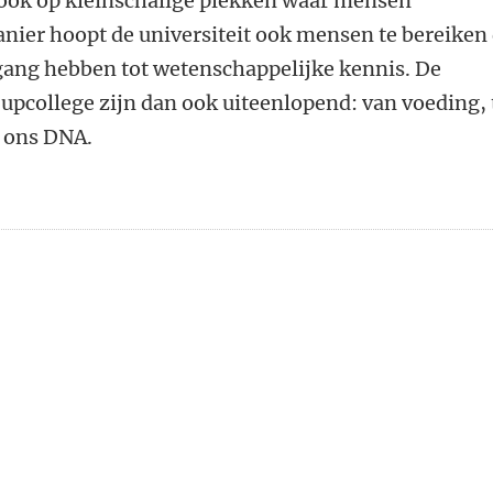
 ook op kleinschalige plekken waar mensen
er hoopt de universiteit ook mensen te bereiken 
gang hebben tot wetenschappelijke kennis. De
pcollege zijn dan ook uiteenlopend: van voeding, 
n ons DNA.
n
atsApp
 Mastodon