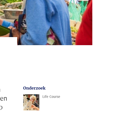
n
Onderzoek
den
Life Course
p