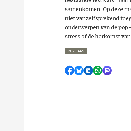
bestaande festivals maar
samenkomen. Op deze mani
niet vanzelfsprekend toe
onderwerpen van de pop-u
stress of de herkomst va
DEN HAAG
Delen op Facebook
Delen via Bluesky
Delen op LinkedI
Delen via Wh
Delen via