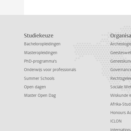
Studiekeuze
Organisa
Bacheloropleidingen
Archeologi
Masteropleidingen
Geesteswe
PhD-programma's
Geneeskun
Onderwijs voor professionals
Governance 
Summer Schools
Rechtsgele
Open dagen
Sociale We
Master Open Dag
Wiskunde 
Afrika-Stu
Honours A
ICLON
Internationa