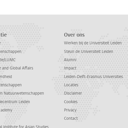
tie
Over ons
e
Werken bij de Universiteit Leiden
tenschappen
Steun de Universiteit Leiden
de/LUMC
Alumni
and Global Affairs
Impact
erdheid
Leiden-Delft-Erasmus Universities
tenschappen
Locaties
en Natuurwetenschappen
Disclaimer
diecentrum Leiden
Cookies
cademy
Privacy
Contact
l Institute for Asian Studies