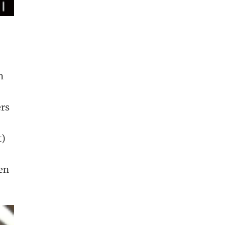
n
ers
t)
men