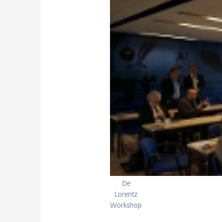
De
Lorentz
Workshop