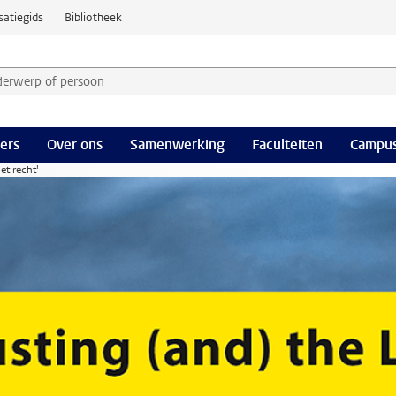
satiegids
Bibliotheek
derwerp of persoon en selecteer categorie
ers
Over ons
Samenwerking
Faculteiten
Campus
et recht'