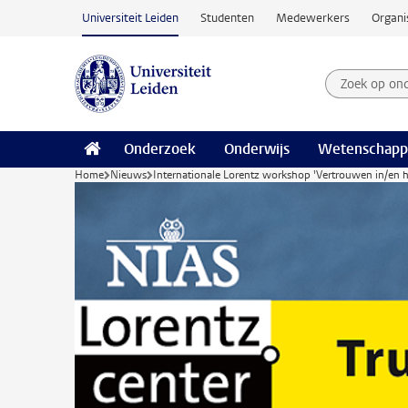
Ga naar hoofdinhoud
Universiteit Leiden
Studenten
Medewerkers
Organi
Zoek op on
Zoekterm
Onderzoek
Onderwijs
Wetenschapp
Home
Nieuws
Internationale Lorentz workshop 'Vertrouwen in/en h