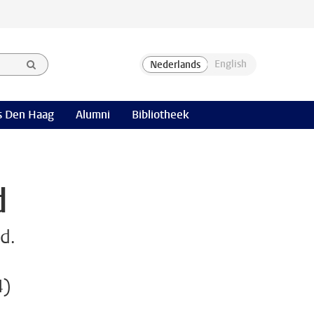
 Den Haag
Alumni
Bibliotheek
d
d.
4)