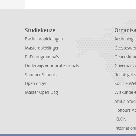
Studiekeuze
Organisa
Bacheloropleidingen
Archeologi
Masteropleidingen
Geesteswe
PhD-programma's
Geneeskun
Onderwijs voor professionals
Governance 
Summer Schools
Rechtsgele
Open dagen
Sociale We
Master Open Dag
Wiskunde 
Afrika-Stu
Honours A
ICLON
Internationa