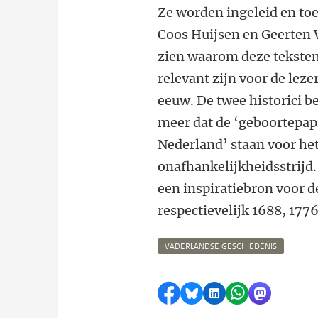
Ze worden ingeleid en toe
Coos Huijsen en Geerten W
zien waarom deze teksten
relevant zijn voor de lezer
eeuw. De twee historici 
meer dat de ‘geboortepap
Nederland’ staan voor het
onafhankelijkheidsstrijd
een inspiratiebron voor 
respectievelijk 1688, 177
VADERLANDSE GESCHIEDENIS
Delen op Facebook
Delen via Bluesky
Delen op LinkedI
Delen via Wh
Delen via