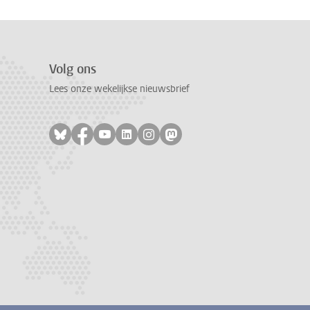
Volg ons
Lees onze wekelijkse nieuwsbrief
Volg ons op bluesky
Volg ons op facebook
Volg ons op youtube
Volg ons op linkedin
Volg ons op instagram
Volg ons op mastodon