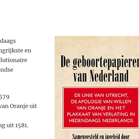
ndaags
ngrijkste en
lutionaire
andse
 1579
van Oranje uit
ng uit 1581.