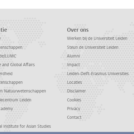
tie
Over ons
e
Werken bij de Universiteit Leiden
tenschappen
Steun de Universiteit Leiden
de/LUMC
Alumni
and Global Affairs
Impact
erdheid
Leiden-Delft-Erasmus Universities
tenschappen
Locaties
en Natuurwetenschappen
Disclaimer
diecentrum Leiden
Cookies
cademy
Privacy
Contact
l Institute for Asian Studies