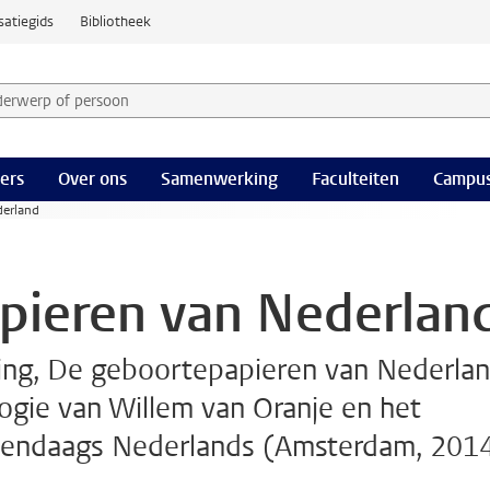
satiegids
Bibliotheek
derwerp of persoon en selecteer categorie
ers
Over ons
Samenwerking
Faculteiten
Campus
derland
pieren van Nederlan
ing, De geboortepapieren van Nederlan
logie van Willem van Oranje en het
hedendaags Nederlands (Amsterdam, 201