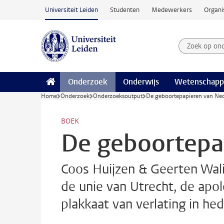
Ga naar hoofdinhoud
Universiteit Leiden
Studenten
Medewerkers
Organi
Zoek op on
Zoekterm
Onderzoek
Onderwijs
Wetenschapp
Home
Onderzoek
Onderzoeksoutput
De geboortepapieren van Ne
BOEK
De geboortepa
Coos Huijzen & Geerten Wal
de unie van Utrecht, de apo
plakkaat van verlating in 