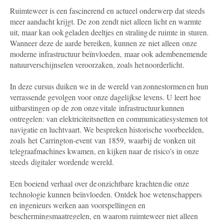
Ruimteweer is een fascinerend en actueel onderwerp dat steeds
meer aandacht krijgt. De zon zendt niet alleen licht en warmte
uit, maar kan ook geladen deeltjes en straling de ruimte in sturen.
Wanneer deze de aarde bereiken, kunnen ze niet alleen onze
moderne infrastructuur beïnvloeden, maar ook adembenemende
natuurverschijnselen veroorzaken, zoals het noorderlicht.
In deze cursus duiken we in de wereld van zonnestormen en hun
verrassende gevolgen voor onze dagelijkse levens. U leert hoe
uitbarstingen op de zon onze vitale infrastructuur kunnen
ontregelen: van elektriciteitsnetten en communicatiesystemen tot
navigatie en luchtvaart. We bespreken historische voorbeelden,
zoals het Carrington-event van 1859, waarbij de vonken uit
telegraafmachines kwamen, en kijken naar de risico’s in onze
steeds digitaler wordende wereld.
Een boeiend verhaal over de onzichtbare krachten die onze
technologie kunnen beïnvloeden. Ontdek hoe wetenschappers
en ingenieurs werken aan voorspellingen en
beschermingsmaatregelen, en waarom ruimteweer niet alleen