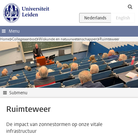
Ga direct naar de inhoud
Menu
Home
Collegeaanbod
Wiskunde en natuurwetenschappen
Ruimteweer
Submenu
Ruimteweer
De impact van zonnestormen op onze vitale
infrastructuur