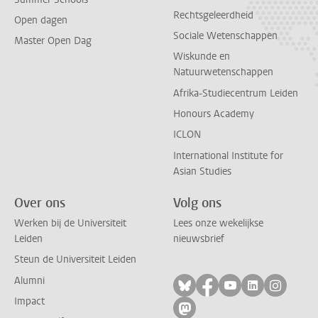
Rechtsgeleerdheid
Open dagen
Sociale Wetenschappen
Master Open Dag
Wiskunde en
Natuurwetenschappen
Afrika-Studiecentrum Leiden
Honours Academy
ICLON
International Institute for
Asian Studies
Over ons
Volg ons
Werken bij de Universiteit
Lees onze wekelijkse
Leiden
nieuwsbrief
Steun de Universiteit Leiden
Alumni
Volg ons op bluesky
Volg ons op facebo
Volg ons op yo
Volg ons op
Volg on
Impact
Volg ons op mastodon