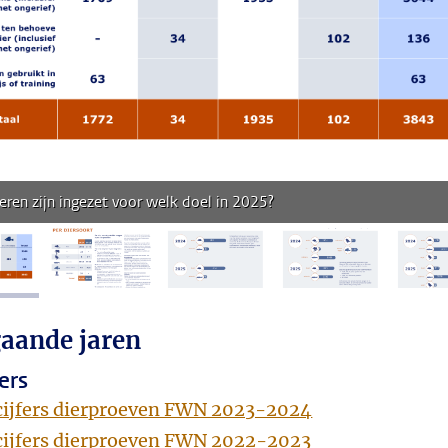
eren zijn ingezet voor welk doel in 2025?
fbeelding 1
afbeelding 2
afbeelding 3
afbeelding 4
aande jaren
fers
cijfers dierproeven FWN 2023-2024
cijfers dierproeven FWN 2022-2023