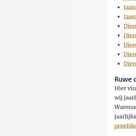
Jaar
Jaar
Dier
Dier
Dier
Dier
Dier
Ruwe 
Hier vin
wij jaa
Warenau
jaarlijk
proefdi