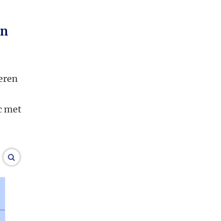
in
eren
c met
vergroot afbeeldingen