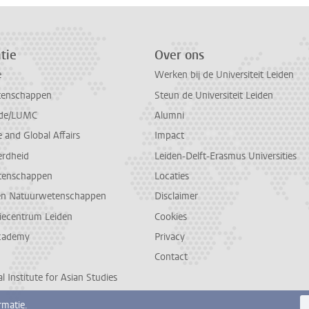
tie
Over ons
e
Werken bij de Universiteit Leiden
tenschappen
Steun de Universiteit Leiden
de/LUMC
Alumni
and Global Affairs
Impact
erdheid
Leiden-Delft-Erasmus Universities
tenschappen
Locaties
en Natuurwetenschappen
Disclaimer
diecentrum Leiden
Cookies
cademy
Privacy
Contact
l Institute for Asian Studies
rmatie.