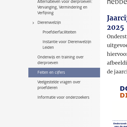
hebbe
Alternatieven voor dierproeven:
Vervanging, Vermindering en
Verfijning
Jaarci
Dierenwelzijn
2025
Proefdierfaciliteiten
Onderst
Instantie voor Dierenwelzijn
uitgevo
Leiden
hiervoor
Onderwijs en training over
afbeeld
dierproeven
de jaarc
Feiten en cijfers
Veelgestelde vragen over
proefdieren
Informatie voor onderzoekers