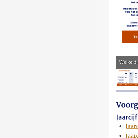
Welke di
a
Voorg
Jaarcij
Jaar
Jaar