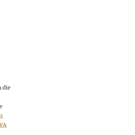
n die
e
en
VWA