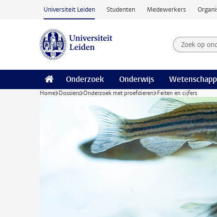
Ga naar hoofdinhoud
Universiteit Leiden
Studenten
Medewerkers
Organi
Zoek op on
Zoekterm
Onderzoek
Onderwijs
Wetenschapp
Home
Dossiers
Onderzoek met proefdieren
Feiten en cijfers