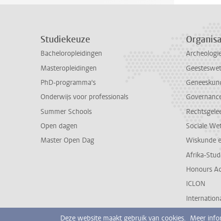
Studiekeuze
Organisa
Bacheloropleidingen
Archeologi
Masteropleidingen
Geesteswe
PhD-programma's
Geneeskun
Onderwijs voor professionals
Governance 
Summer Schools
Rechtsgele
Open dagen
Sociale We
Master Open Dag
Wiskunde 
Afrika-Stu
Honours A
ICLON
Internationa
Deze website maakt gebruik van cookies.
Meer info