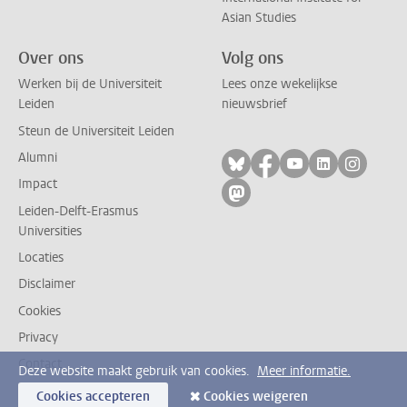
Asian Studies
Over ons
Volg ons
Werken bij de Universiteit
Lees onze wekelijkse
Leiden
nieuwsbrief
Steun de Universiteit Leiden
Alumni
Volg ons op bluesky
Volg ons op facebo
Volg ons op yo
Volg ons op
Volg on
Impact
Volg ons op mastodon
Leiden-Delft-Erasmus
Universities
Locaties
Disclaimer
Cookies
Privacy
Contact
Deze website maakt gebruik van cookies.
Meer informatie.
Cookies accepteren
Cookies weigeren