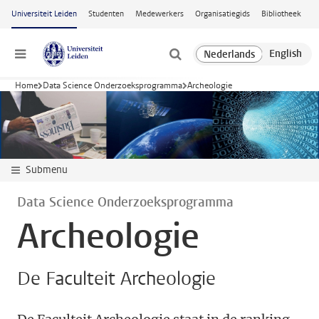
Ga naar hoofdinhoud
Universiteit Leiden
Studenten
Medewerkers
Organisatiegids
Bibliotheek
Menu
Home
Data Science Onderzoeksprogramma
Archeologie
Submenu
Data Science Onderzoeksprogramma
Archeologie
De Faculteit Archeologie