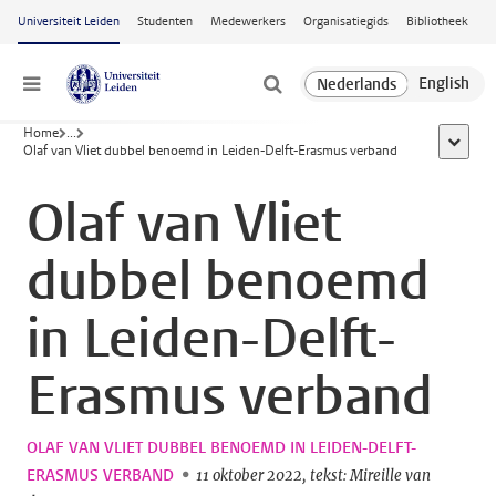
Ga naar hoofdinhoud
Universiteit Leiden
Studenten
Medewerkers
Organisatiegids
Bibliotheek
Menu
Home
...
toon all
Olaf van Vliet dubbel benoemd in Leiden-Delft-Erasmus verband
Olaf van Vliet
dubbel benoemd
in Leiden-Delft-
Erasmus verband
OLAF VAN VLIET DUBBEL BENOEMD IN LEIDEN-DELFT-
ERASMUS VERBAND
11 oktober 2022
tekst: Mireille van