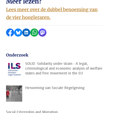
Meer lezen?
Lees meer over de dubbel benoeming van
de vier hoogleraren.
Delen op Facebook
Delen via Bluesky
Delen op LinkedIn
Delen via WhatsApp
Delen via Mastodon
Onderzoek
SOLID: Solidarity under strain - A legal,
criminological and economic analysis of welfare
states and free movement in the EU
Hervorming van Sociale Regelgeving
Social Citizenship and Migration