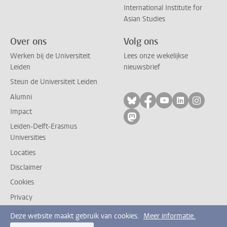
International Institute for
Asian Studies
Over ons
Volg ons
Werken bij de Universiteit
Lees onze wekelijkse
Leiden
nieuwsbrief
Steun de Universiteit Leiden
Alumni
Volg ons op bluesky
Volg ons op facebo
Volg ons op yo
Volg ons op
Volg on
Impact
Volg ons op mastodon
Leiden-Delft-Erasmus
Universities
Locaties
Disclaimer
Cookies
Privacy
Contact
Deze website maakt gebruik van cookies.
Meer informatie.