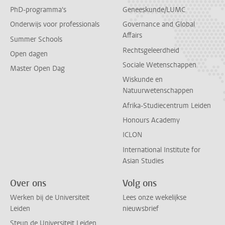
PhD-programma's
Geneeskunde/LUMC
Onderwijs voor professionals
Governance and Global
Affairs
Summer Schools
Rechtsgeleerdheid
Open dagen
Sociale Wetenschappen
Master Open Dag
Wiskunde en
Natuurwetenschappen
Afrika-Studiecentrum Leiden
Honours Academy
ICLON
International Institute for
Asian Studies
Over ons
Volg ons
Werken bij de Universiteit
Lees onze wekelijkse
Leiden
nieuwsbrief
Steun de Universiteit Leiden