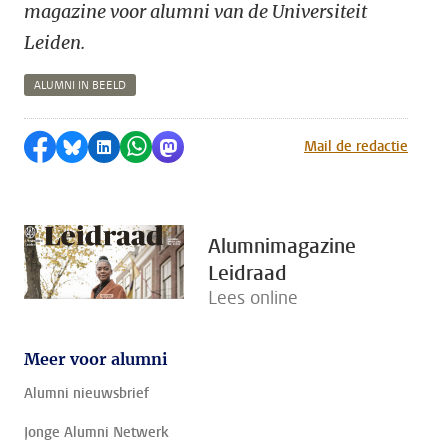
magazine voor alumni van de Universiteit
Leiden.
ALUMNI IN BEELD
Delen op Facebook
Delen via Bluesky
Delen op LinkedIn
Delen via WhatsApp
Delen via Mastodon
Mail de redactie
Alumnimagazine
Leidraad
Lees online
Meer voor alumni
Alumni nieuwsbrief
Jonge Alumni Netwerk