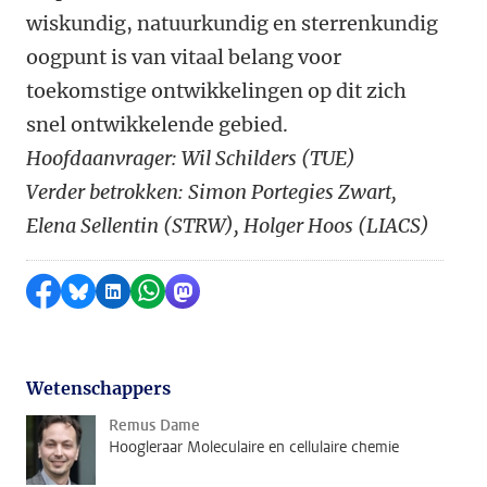
wiskundig, natuurkundig en sterrenkundig
oogpunt is van vitaal belang voor
toekomstige ontwikkelingen op dit zich
snel ontwikkelende gebied.
Hoofdaanvrager: Wil Schilders (TUE)
Verder betrokken: Simon Portegies Zwart,
Elena Sellentin (STRW), Holger Hoos (LIACS)
Delen op Facebook
Delen via Bluesky
Delen op LinkedIn
Delen via WhatsApp
Delen via Mastodon
Wetenschappers
Remus Dame
Hoogleraar Moleculaire en cellulaire chemie