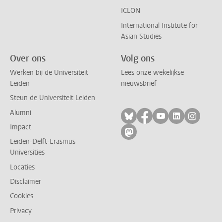
ICLON
International Institute for
Asian Studies
Over ons
Volg ons
Werken bij de Universiteit
Lees onze wekelijkse
Leiden
nieuwsbrief
Steun de Universiteit Leiden
Alumni
Volg ons op bluesky
Volg ons op facebo
Volg ons op yo
Volg ons op
Volg on
Impact
Volg ons op mastodon
Leiden-Delft-Erasmus
Universities
Locaties
Disclaimer
Cookies
Privacy