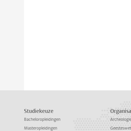
Studiekeuze
Organisa
Bacheloropleidingen
Archeologi
Masteropleidingen
Geesteswe