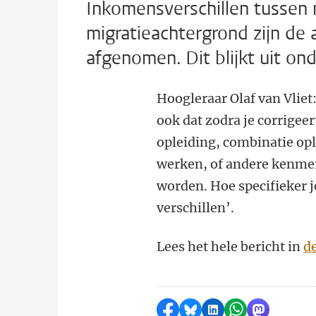
Inkomensverschillen tussen
migratieachtergrond zijn de a
afgenomen. Dit blijkt uit on
Hoogleraar Olaf van Vliet: 
ook dat zodra je corrigeer
opleiding, combinatie opl
werken, of andere kenmer
worden. Hoe specifieker j
verschillen’.
Lees het hele bericht in
d
Delen op Facebook
Delen via Bluesky
Delen op LinkedI
Delen via Wh
Delen via