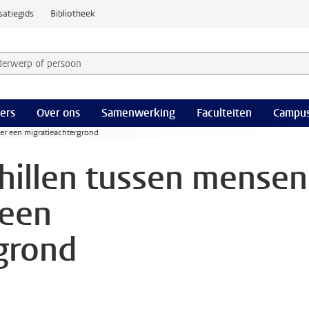
satiegids
Bibliotheek
derwerp of persoon en selecteer categorie
ers
Over ons
Samenwerking
Faculteiten
Campus
er een migratieachtergrond
hillen tussen mensen
 een
grond