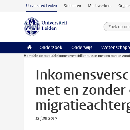
Ga naar hoofdinhoud
Universiteit Leiden
Studenten
Medewerkers
Organi
Zoek op on
Zoekterm
Onderzoek
Onderwijs
Wetenschapp
Home
In de media
Inkomensverschillen tussen mensen met en zond
Inkomensversc
met en zonder
migratieachter
12 juni 2019