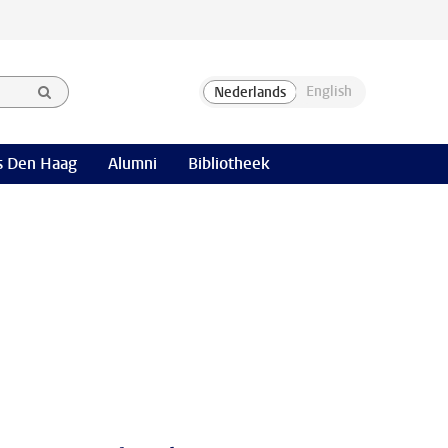
 Den Haag
Alumni
Bibliotheek