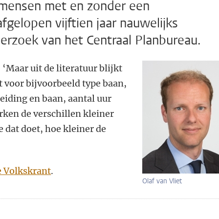
 mensen met en zonder een
fgelopen vijftien jaar nauwelijks
derzoek van het Centraal Planbureau.
‘Maar uit de literatuur blijkt
t voor bijvoorbeeld type baan,
eiding en baan, aantal uur
ken de verschillen kleiner
e dat doet, hoe kleiner de
e Volkskrant
.
Olaf van Vliet
n
atsApp
 Mastodon