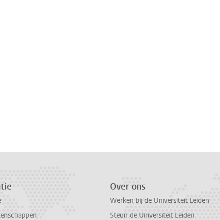
tie
Over ons
e
Werken bij de Universiteit Leiden
tenschappen
Steun de Universiteit Leiden