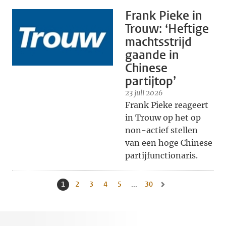
Frank Pieke in
Trouw: ‘Heftige
machtsstrijd
gaande in
Chinese
partijtop’
23 juli 2026
Frank Pieke reageert
in Trouw op het op
non-actief stellen
van een hoge Chinese
partijfunctionaris.
1
Huidige pagina, pagina
2
Naar pagina
3
Naar pagina
4
Naar pagina
5
Naar pagina
...
30
Naar laatste pagina, pag
Naar volgende pagina, 