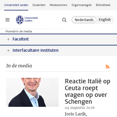
Ga naar hoofdinhoud
Universiteit Leiden
Studenten
Medewerkers
Organisatiegids
Bibliotheek
Menu
Home
In de media
Faculteit
Interfacultaire instituten
In de media
Reactie Italië op
Ceuta roept
vragen op over
Schengen
04 augustus 2026
Joris Larik,