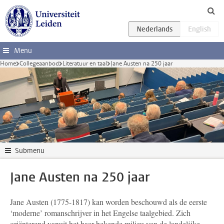
Ga direct naar de inhoud
Menu
Home
Collegeaanbod
Literatuur en taal
Jane Austen na 250 jaar
Submenu
Jane Austen na 250 jaar
Jane Austen (1775-1817) kan worden beschouwd als de eerste
‘moderne’ romanschrijver in het Engelse taalgebied. Zich
oriënterend vanuit het haar bekende milieu van de landelijke