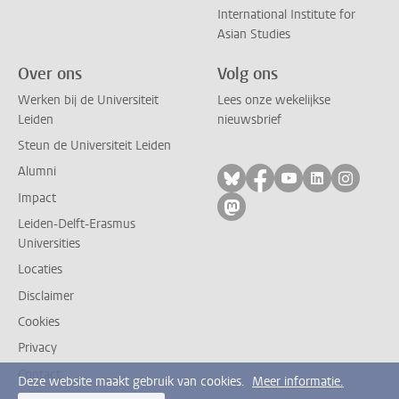
International Institute for
Asian Studies
Over ons
Volg ons
Werken bij de Universiteit
Lees onze wekelijkse
Leiden
nieuwsbrief
Steun de Universiteit Leiden
Alumni
Volg ons op bluesky
Volg ons op facebo
Volg ons op yo
Volg ons op
Volg on
Impact
Volg ons op mastodon
Leiden-Delft-Erasmus
Universities
Locaties
Disclaimer
Cookies
Privacy
Contact
Deze website maakt gebruik van cookies.
Meer informatie.