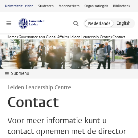
Ga naar hoofdinhoud
Universiteit Leiden
Studenten
Medewerkers
Organisatiegids
Bibliotheek
Menu
Home
Governance and Global Affairs
Leiden Leadership Centre
Contact
Submenu
Leiden Leadership Centre
Contact
Voor meer informatie kunt u
contact opnemen met de director