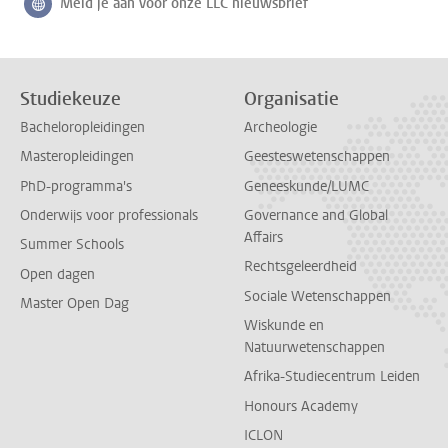
Meld je aan voor onze LLC nieuwsbrief
Volg ons op
Studiekeuze
Organisatie
Bacheloropleidingen
Archeologie
Masteropleidingen
Geesteswetenschappen
PhD-programma's
Geneeskunde/LUMC
Onderwijs voor professionals
Governance and Global
Affairs
Summer Schools
Rechtsgeleerdheid
Open dagen
Sociale Wetenschappen
Master Open Dag
Wiskunde en
Natuurwetenschappen
Afrika-Studiecentrum Leiden
Honours Academy
ICLON