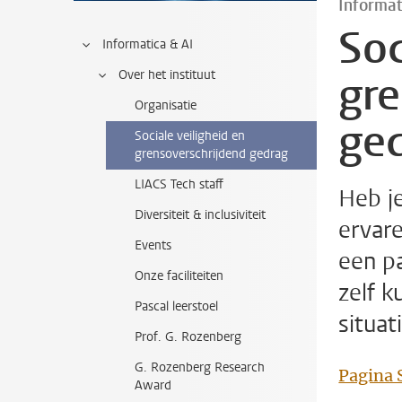
Informat
Soc
Informatica & AI
Over het instituut
gre
Organisatie
ge
Sociale veiligheid en
grensoverschrijdend gedrag
LIACS Tech staff
Heb j
Diversiteit & inclusiviteit
ervare
Events
een pa
Onze faciliteiten
zelf k
Pascal leerstoel
situat
Prof. G. Rozenberg
G. Rozenberg Research
Pagina S
Award