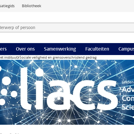
satiegids
Bibliotheek
derwerp of persoon en selecteer categorie
ers
Over ons
Samenwerking
Faculteiten
Campus
et instituut
Sociale veiligheid en grensoverschrijdend gedrag