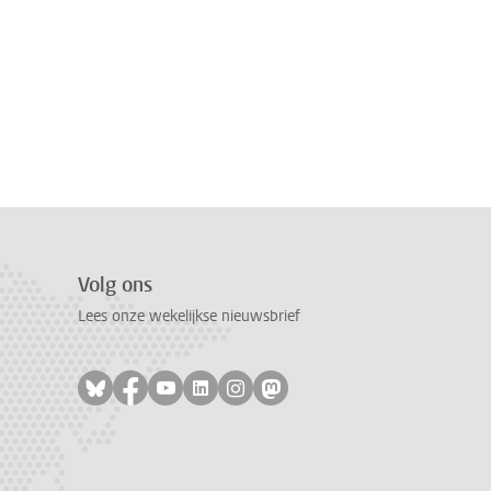
Volg ons
Lees onze wekelijkse nieuwsbrief
Volg ons op bluesky
Volg ons op facebook
Volg ons op youtube
Volg ons op linkedin
Volg ons op instagram
Volg ons op mastodon