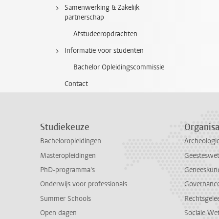
Samenwerking & Zakelijk
partnerschap
Afstudeeropdrachten
Informatie voor studenten
Bachelor Opleidingscommissie
Contact
Studiekeuze
Organisa
Bacheloropleidingen
Archeologi
Masteropleidingen
Geesteswe
PhD-programma's
Geneeskun
Onderwijs voor professionals
Governance 
Summer Schools
Rechtsgele
Open dagen
Sociale We