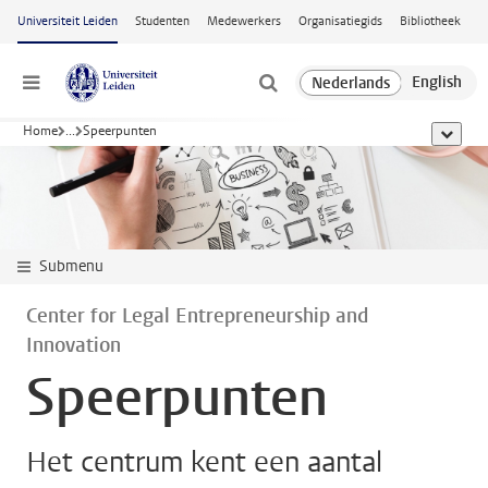
Ga naar hoofdinhoud
Universiteit Leiden
Studenten
Medewerkers
Organisatiegids
Bibliotheek
Menu
Home
...
Speerpunten
toon all
Submenu
Center for Legal Entrepreneurship and
Innovation
Speerpunten
Het centrum kent een aantal