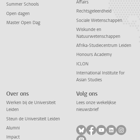
Affairs
Summer Schools
Rechtsgeleerdheid
Open dagen
Sociale Wetenschappen
Master Open Dag
Wiskunde en
Natuurwetenschappen
Afrika-Studiecentrum Leiden
Honours Academy
ICLON
International Institute for
Asian Studies
Over ons
Volg ons
Werken bij de Universiteit
Lees onze wekelijkse
Leiden
nieuwsbrief
Steun de Universiteit Leiden
Alumni
Volg ons op bluesky
Volg ons op facebo
Volg ons op yo
Volg ons op
Volg on
Impact